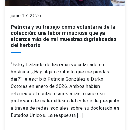
keyboard_arrow_down
Académicos
Dirección Investigación
Estudiantes
junio 17, 2026
Patricia y su trabajo como voluntaria de la
Consejo de Facultad
Grupos de Investigación
Pregrado
Publicaciones
colección: una labor minuciosa que ya
alcanza más de mil muestras digitalizadas
del herbario
Secretaría Académica
Institutos y Centros
Postgrado
Contacto
“Estoy tratando de hacer un voluntariado en
Documentos FCB
FCB en el Territorio
Centro de Estudiantes
botánica: ¿Hay algún contacto que me puedas
dar?” le escribió Patricia González a Darko
Redes Internacionales
Cotoras en enero de 2026. Ambos habían
retomado el contacto años atrás, cuando su
profesora de matemáticas del colegio le preguntó
a través de redes sociales sobre su doctorado en
Estados Unidos. La respuesta […]