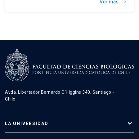
Ver más
keyboard_arrow_right
Avda. Libertador Bernardo O’Higgins 340, Santiago -
Chile
LA UNIVERSIDAD
Programas de estudio