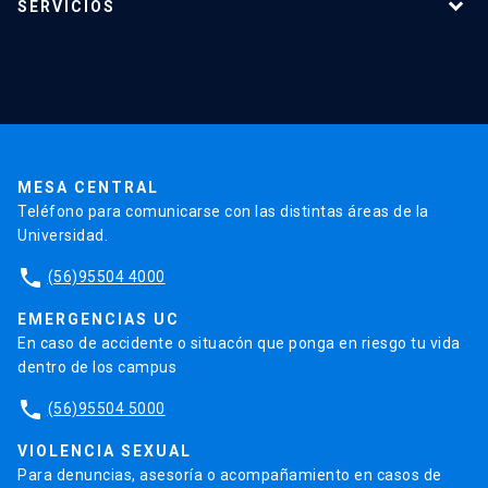
SERVICIOS
Investigación
Red Salud UC
Extensión
Validación de Certificados
La Universidad
Pago de Matrículas
Código de Honor
Pago de Créditos
UC Transparente
Trabaja en la UC
Admisión
MESA CENTRAL
Teléfono para comunicarse con las distintas áreas de la
Universidad.
phone
(56)95504 4000
EMERGENCIAS UC
En caso de accidente o situacón que ponga en riesgo tu vida
dentro de los campus
phone
(56)95504 5000
VIOLENCIA SEXUAL
Para denuncias, asesoría o acompañamiento en casos de