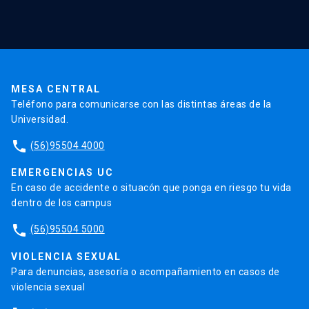
Red Salud UC
Extensión
Validación de Certificados
La Universidad
Pago de Matrículas
Código de Honor
Pago de Créditos
UC Transparente
Trabaja en la UC
Admisión
MESA CENTRAL
Teléfono para comunicarse con las distintas áreas de la
Universidad.
phone
(56)95504 4000
EMERGENCIAS UC
En caso de accidente o situacón que ponga en riesgo tu vida
dentro de los campus
phone
(56)95504 5000
VIOLENCIA SEXUAL
Para denuncias, asesoría o acompañamiento en casos de
violencia sexual