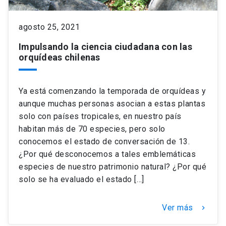
keyboard_arrow_down
agosto 25, 2021
Académicos
Dirección Investigación
Estudiantes
Impulsando la ciencia ciudadana con las
Consejo de Facultad
Grupos de Investigación
Pregrado
Publicaciones
orquídeas chilenas
Secretaría Académica
Institutos y Centros
Postgrado
Contacto
Ya está comenzando la temporada de orquídeas y
aunque muchas personas asocian a estas plantas
Documentos FCB
FCB en el Territorio
Centro de Estudiantes
solo con países tropicales, en nuestro país
habitan más de 70 especies, pero solo
conocemos el estado de conversación de 13.
Redes Internacionales
¿Por qué desconocemos a tales emblemáticas
especies de nuestro patrimonio natural? ¿Por qué
solo se ha evaluado el estado […]
Ver más
keyboard_arrow_right