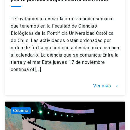
keyboard_arrow_down
Académicos
Dirección Investigación
Estudiantes
Te invitamos a revisar la programación semanal
que tenemos en la Facultad de Ciencias
Consejo de Facultad
Grupos de Investigación
Pregrado
Publicaciones
Biológicas de la Pontificia Universidad Católica
de Chile. Las actividades están ordenadas por
orden de fecha que indique actividad más cercana
Secretaría Académica
Institutos y Centros
Postgrado
Contacto
al calendario. La ciencia que se comunica: Entre la
tierra y el mar Este jueves 17 de noviembre
Documentos FCB
FCB en el Territorio
Centro de Estudiantes
continua el […]
Redes Internacionales
Ver más
keyboard_arrow_right
Cebima