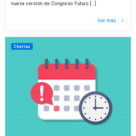
nueva versión de Congreso Futuro […]
Ver más
keyboard_arrow_right
Charlas