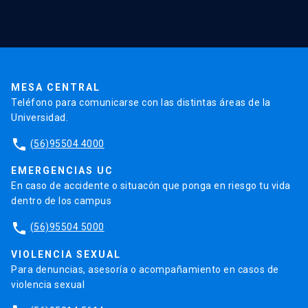
Extensión
Validación de Certificados
La Universidad
Pago de Matrículas
Código de Honor
Pago de Créditos
UC Transparente
Trabaja en la UC
Admisión
MESA CENTRAL
Teléfono para comunicarse con las distintas áreas de la
Universidad.
phone
(56)95504 4000
EMERGENCIAS UC
En caso de accidente o situacón que ponga en riesgo tu vida
dentro de los campus
phone
(56)95504 5000
VIOLENCIA SEXUAL
Para denuncias, asesoría o acompañamiento en casos de
violencia sexual