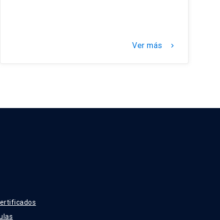
Ver más
keyboard_arrow_right
ertificados
ulas