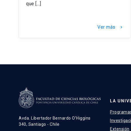
que […]
Ver más
keyboard_arrow_right
LA UNIV
Programas
Avda. Libertador Bernardo O’Higgins
Investigac
340, Santiago - Chile
Extensión