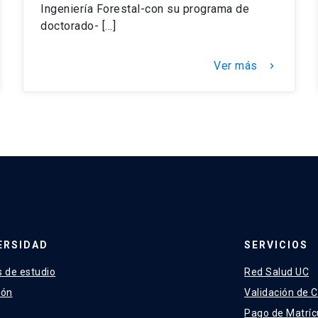
Ingeniería Forestal-con su programa de
doctorado- […]
Ver más
keyboard_arrow_right
ERSIDAD
SERVICIOS
 de estudio
Red Salud UC
ión
Validación de C
Pago de Matríc