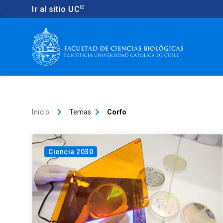
Ir al sitio UC
keyboard_arrow_right
keyboard_arrow_right
Inicio
Temas
Corfo
Ciencia 2030