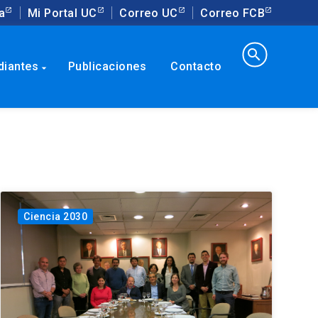
a
Mi Portal UC
Correo UC
Correo FCB
search
diantes
Publicaciones
Contacto
arrow_drop_down
Ciencia 2030