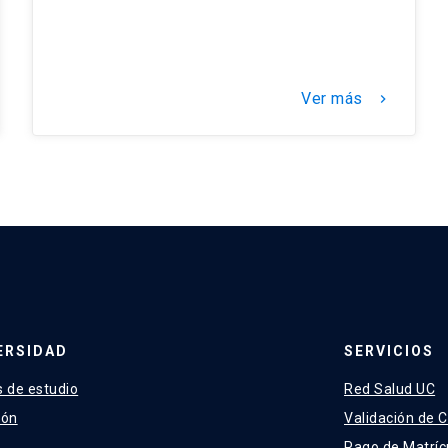
Ver más
keyboard_arrow_right
ERSIDAD
SERVICIOS
 de estudio
Red Salud UC
ión
Validación de C
Pago de Matríc