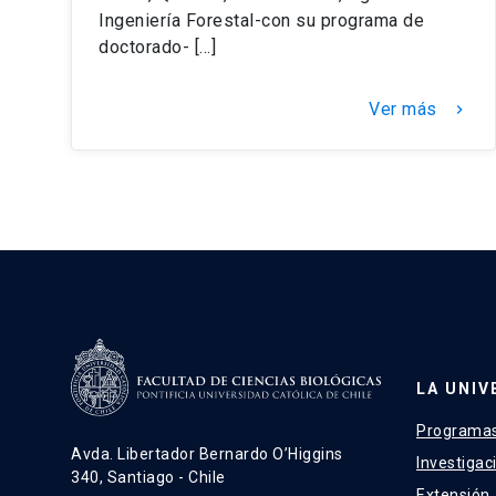
Ingeniería Forestal-con su programa de
doctorado- […]
Ver más
keyboard_arrow_right
LA UNIV
Programas
Avda. Libertador Bernardo O’Higgins
Investigac
340, Santiago - Chile
Extensión