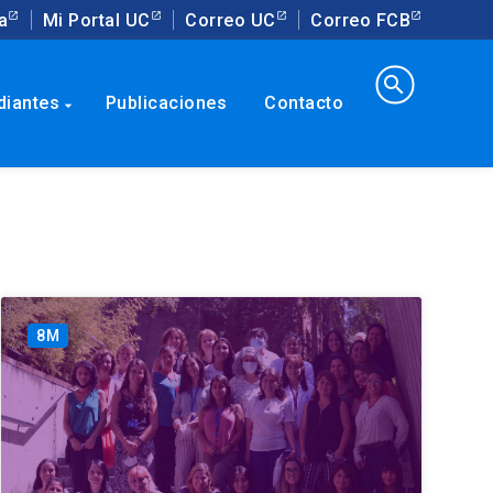
a
Mi Portal UC
Correo UC
Correo FCB
search
diantes
Publicaciones
Contacto
arrow_drop_down
8M