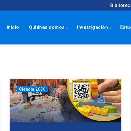
Bibliotec
Inicio
Quiénes somos
Investigación
Estu
arrow_drop_down
arrow_drop_down
Ciencia 2030