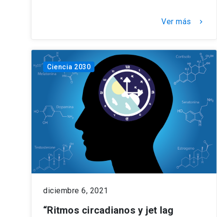
Ver más
keyboard_arrow_right
Ciencia 2030
diciembre 6, 2021
“Ritmos circadianos y jet lag