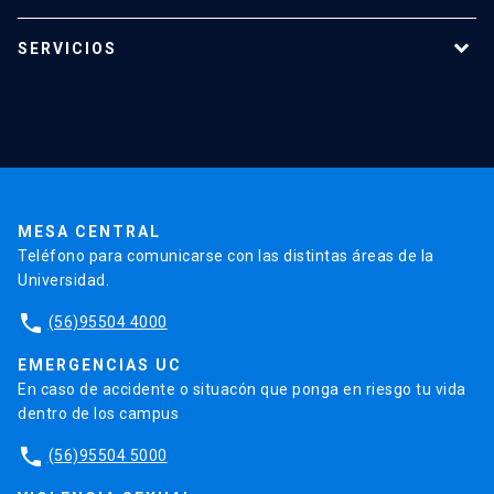
Programas de estudio
SERVICIOS
Investigación
Red Salud UC
Extensión
Validación de Certificados
La Universidad
Pago de Matrículas
Código de Honor
Pago de Créditos
UC Transparente
Trabaja en la UC
Admisión
MESA CENTRAL
Teléfono para comunicarse con las distintas áreas de la
Universidad.
phone
(56)95504 4000
EMERGENCIAS UC
En caso de accidente o situacón que ponga en riesgo tu vida
dentro de los campus
phone
(56)95504 5000