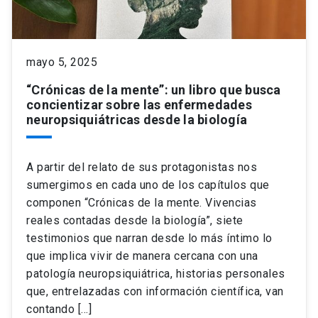
keyboard_arrow_down
Académicos
Dirección Investigación
Estudiantes
mayo 5, 2025
Consejo de Facultad
Grupos de Investigación
Pregrado
Publicaciones
“Crónicas de la mente”: un libro que busca
concientizar sobre las enfermedades
Secretaría Académica
Institutos y Centros
Postgrado
Contacto
neuropsiquiátricas desde la biología
Documentos FCB
FCB en el Territorio
Centro de Estudiantes
A partir del relato de sus protagonistas nos
sumergimos en cada uno de los capítulos que
Redes Internacionales
componen “Crónicas de la mente. Vivencias
reales contadas desde la biología”, siete
testimonios que narran desde lo más íntimo lo
que implica vivir de manera cercana con una
patología neuropsiquiátrica, historias personales
que, entrelazadas con información científica, van
contando […]