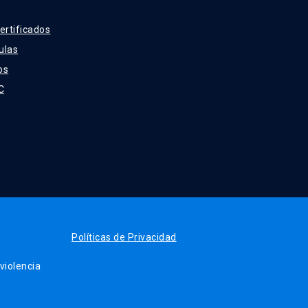
ertificados
ulas
os
C
Políticas de Privacidad
iolencia