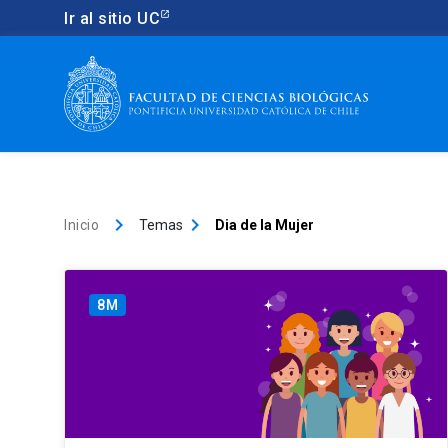
Ir al sitio UC
keyboard_arrow_right
keyboard_arrow_right
Inicio
Temas
Dia de la Mujer
8M