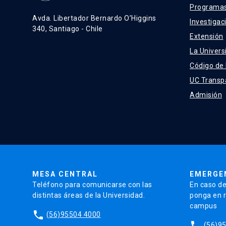
Programas
Avda. Libertador Bernardo O’Higgins
Investigac
340, Santiago - Chile
Extensión
La Univers
Código de
UC Transp
Admisión
MESA CENTRAL
EMERGE
Teléfono para comunicarse con las
En caso de
distintas áreas de la Universidad.
ponga en r
campus
phone
(56)95504 4000
phone
(56)9