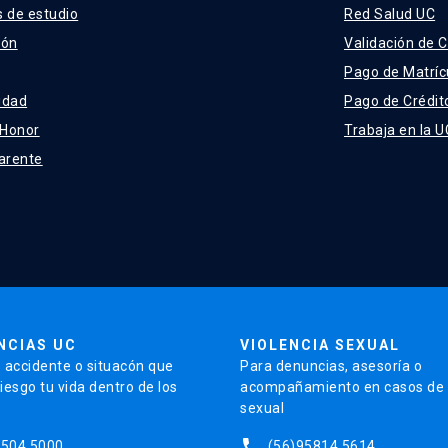
 de estudio
Red Salud UC
ión
Validación de C
Pago de Matríc
idad
Pago de Crédit
 Honor
Trabaja en la U
arente
NCIAS UC
VIOLENCIA SEXUAL
 accidente o situacón que
Para denuncias, asesoría o
iesgo tu vida dentro de los
acompañamiento en casos de v
sexual
phone
5504 5000
(56)95814 5614