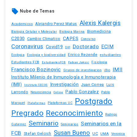
local_offer
Nube de Temas
Alexis Kalergis
Academicos
Alejandro Perez Matus
Biomedicina
Biologia Celular y Molecular
Biologia Marina
C2030
CAPES
Cambio Climatico
Concurso
Coronavirus
Doctorado
ECIM
Covid19
DIP
Enrico Rezende
estudiantes
Ecologia
Ecologia y biodiversidad
Estudiantes FCB
EstudiantesFCB
Fabian Jaksic
Fisiologia
Francisco Bozinovic
IMII
iBio
Grupos de investigacion
Instituto Milenio de Inmunología e Inmunoterapia
(IMII)
Investigación
Juan Correa
Luis
Instituto SECOS
Pablo Gonzalez
Larrondo
Neurociencia
Pablo
Online
Postgrado
Marquet
Plataformas UC
Plataformas
Pregrado
Reconocimiento
Rodrigo
Seminario
Seminarios en la
Gutierrez
Seminarios
Susan Bueno
FCB
Stefan Gelcich
UC
UMA
Veronica