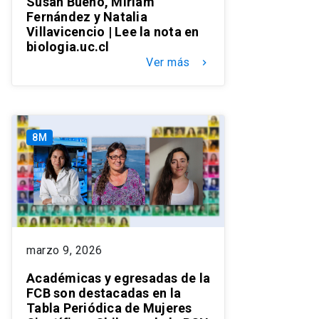
Susan Bueno, Miriam
Fernández y Natalia
Villavicencio | Lee la nota en
biologia.uc.cl
Ver más
keyboard_arrow_right
8M
marzo 9, 2026
Académicas y egresadas de la
FCB son destacadas en la
Tabla Periódica de Mujeres