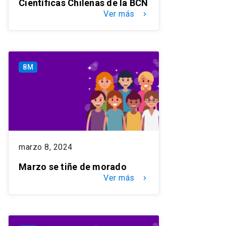
Científicas Chilenas de la BCN
Ver más
keyboard_arrow_right
8M
marzo 8, 2024
Marzo se tiñe de morado
Ver más
keyboard_arrow_right