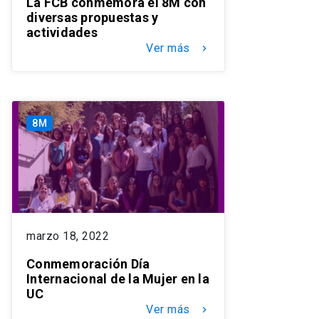
La FCB conmemora el 8M con
diversas propuestas y
actividades
Ver más
keyboard_arrow_right
8M
marzo 18, 2022
Conmemoración Día
Internacional de la Mujer en la
UC
Ver más
keyboard_arrow_right