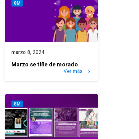
8M
marzo 8, 2024
Marzo se tiñe de morado
Ver más
keyboard_arrow_right
8M