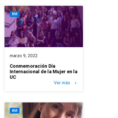
8M
marzo 9, 2022
Conmemoración Día
Internacional de la Mujer en la
UC
Ver más
keyboard_arrow_right
8M