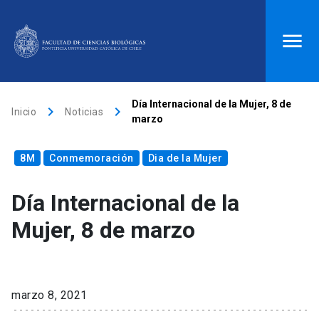
ACCESOS DIRECTOS
Día Internacional de la Mujer, 8 de
keyboard_arrow_right
keyboard_arrow_right
Inicio
Noticias
marzo
Biblioteca
launch
Donaciones
launch
8M
Mi portal UC
Conmemoración
launch
Correo
Dia de la Mujer
launch
search
Día Internacional de la
Mujer, 8 de marzo
Inicio
keyboard_arrow_down
Quiénes somos
marzo 8, 2021
keyboard_arrow_down
Direcciones
Investigación