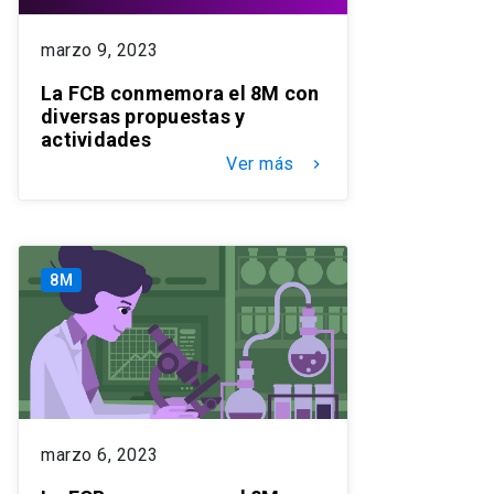
marzo 9, 2023
La FCB conmemora el 8M con
diversas propuestas y
actividades
Ver más
keyboard_arrow_right
8M
marzo 6, 2023