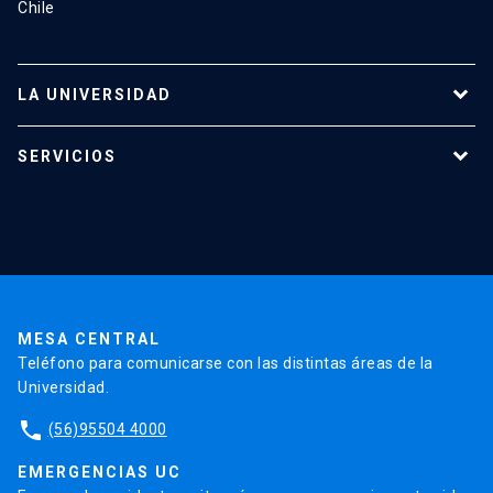
Chile
LA UNIVERSIDAD
Programas de estudio
SERVICIOS
Investigación
Red Salud UC
Extensión
Validación de Certificados
La Universidad
Pago de Matrículas
Código de Honor
Pago de Créditos
UC Transparente
Trabaja en la UC
Admisión
MESA CENTRAL
Teléfono para comunicarse con las distintas áreas de la
Universidad.
phone
(56)95504 4000
EMERGENCIAS UC