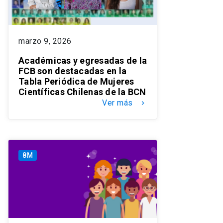
marzo 9, 2026
Académicas y egresadas de la
FCB son destacadas en la
Tabla Periódica de Mujeres
Científicas Chilenas de la BCN
Ver más
keyboard_arrow_right
8M