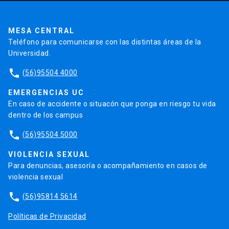
Pago de Créditos
UC Transparente
Trabaja en la UC
Admisión
MESA CENTRAL
Teléfono para comunicarse con las distintas áreas de la
Universidad.
phone
(56)95504 4000
EMERGENCIAS UC
En caso de accidente o situacón que ponga en riesgo tu vida
dentro de los campus
phone
(56)95504 5000
VIOLENCIA SEXUAL
Para denuncias, asesoría o acompañamiento en casos de
violencia sexual
phone
(56)95814 5614
Políticas de Privacidad