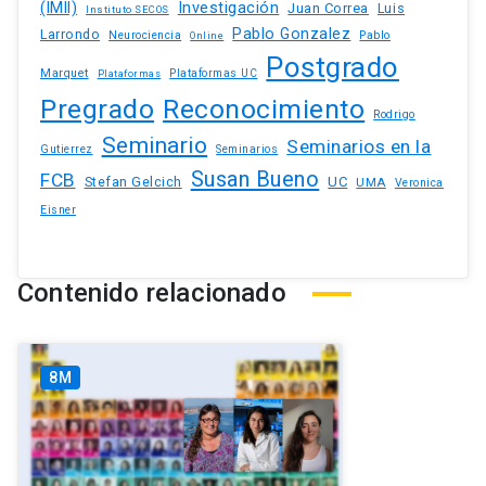
(IMII)
Investigación
Juan Correa
Luis
Instituto SECOS
Pablo Gonzalez
Larrondo
Neurociencia
Pablo
Online
Postgrado
Marquet
Plataformas UC
Plataformas
Pregrado
Reconocimiento
Rodrigo
Seminario
Seminarios en la
Gutierrez
Seminarios
Susan Bueno
FCB
Stefan Gelcich
UC
UMA
Veronica
Eisner
Contenido relacionado
8M