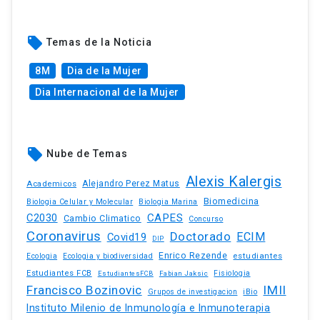
local_offer
Temas de la Noticia
8M
Dia de la Mujer
Dia Internacional de la Mujer
local_offer
Nube de Temas
Alexis Kalergis
Academicos
Alejandro Perez Matus
Biomedicina
Biologia Celular y Molecular
Biologia Marina
C2030
CAPES
Cambio Climatico
Concurso
Coronavirus
Doctorado
ECIM
Covid19
DIP
Enrico Rezende
estudiantes
Ecologia
Ecologia y biodiversidad
Estudiantes FCB
EstudiantesFCB
Fabian Jaksic
Fisiologia
Francisco Bozinovic
IMII
iBio
Grupos de investigacion
Instituto Milenio de Inmunología e Inmunoterapia