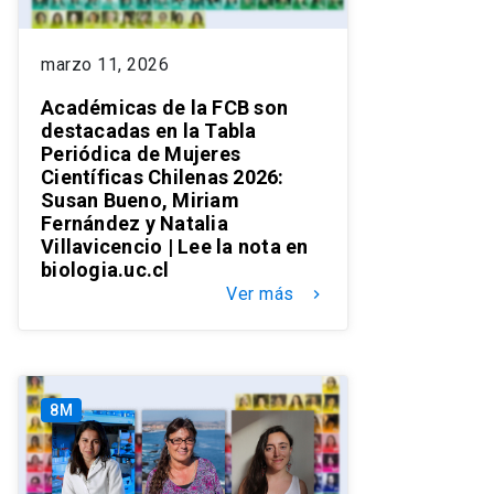
marzo 11, 2026
Académicas de la FCB son
destacadas en la Tabla
Periódica de Mujeres
Científicas Chilenas 2026:
Susan Bueno, Miriam
Fernández y Natalia
Villavicencio | Lee la nota en
biologia.uc.cl
Ver más
keyboard_arrow_right
8M