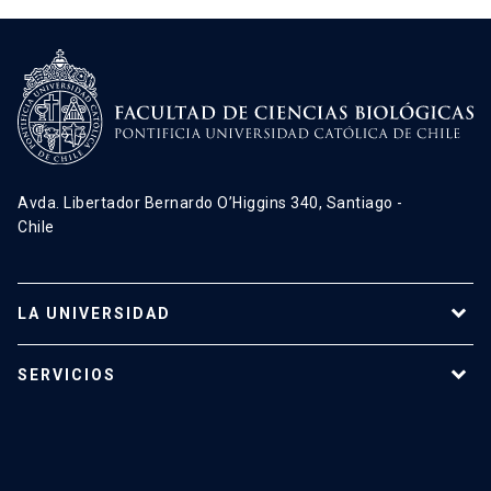
Avda. Libertador Bernardo O’Higgins 340, Santiago -
Chile
LA UNIVERSIDAD
Programas de estudio
SERVICIOS
Investigación
Red Salud UC
Extensión
Validación de Certificados
La Universidad
Pago de Matrículas
Código de Honor