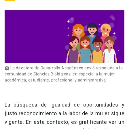
keyboard_arrow_down
Académicos
Dirección Investigación
Estudiantes
Consejo de Facultad
Grupos de Investigación
Pregrado
Publicaciones
Secretaría Académica
Institutos y Centros
Postgrado
Contacto
Documentos FCB
FCB en el Territorio
Centro de Estudiantes
La directora de Desarrollo Académico envió un saludo a la
photo_camera
comunidad de Ciencias Biológicas, en especial a la mujer
académica, estudiante, profesional y administrativa
Redes Internacionales
La búsqueda de igualdad de oportunidades y
justo reconocimiento a la labor de la mujer sigue
vigente. En este contexto, es gratificante ver un