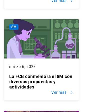
Ver más
keyboard_arrow_right
8M
marzo 6, 2023
La FCB conmemora el 8M con
diversas propuestas y
actividades
Ver más
keyboard_arrow_right