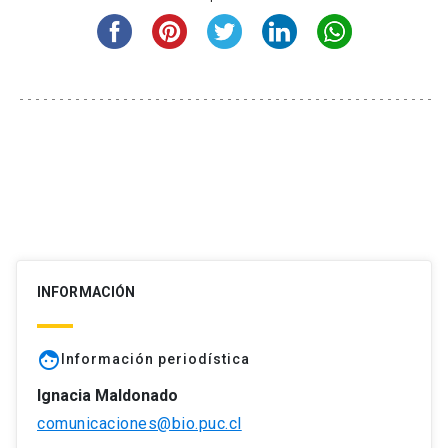
INFORMACIÓN
face
Información periodística
Ignacia Maldonado
comunicaciones@bio.puc.cl