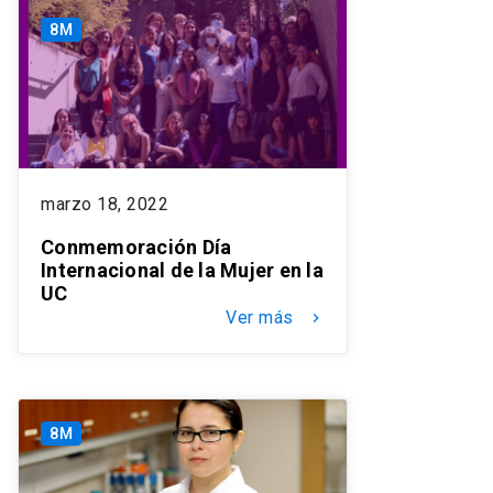
8M
marzo 18, 2022
Conmemoración Día
Internacional de la Mujer en la
UC
Ver más
keyboard_arrow_right
8M