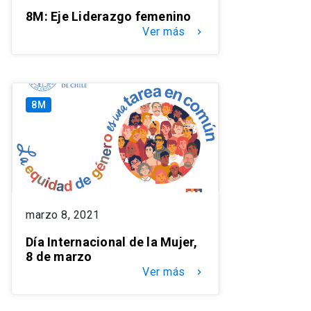
8M: Eje Liderazgo femenino
Ver más
keyboard_arrow_right
8M
marzo 8, 2021
Día Internacional de la Mujer,
8 de marzo
Ver más
keyboard_arrow_right