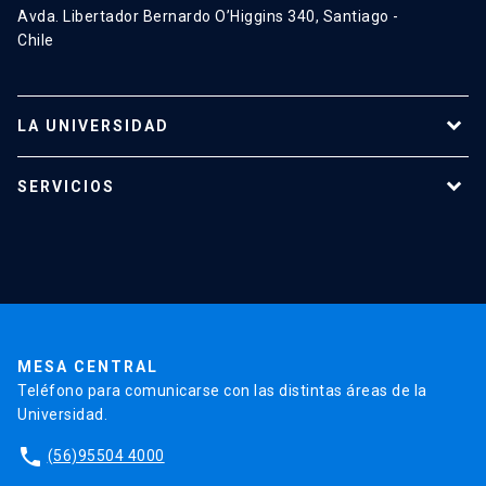
Avda. Libertador Bernardo O’Higgins 340, Santiago -
Chile
LA UNIVERSIDAD
Programas de estudio
SERVICIOS
Investigación
Red Salud UC
Extensión
Validación de Certificados
La Universidad
Pago de Matrículas
Código de Honor
Pago de Créditos
UC Transparente
Trabaja en la UC
Admisión
MESA CENTRAL
Teléfono para comunicarse con las distintas áreas de la
Universidad.
phone
(56)95504 4000