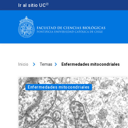
Ir al sitio UC
keyboard_arrow_right
keyboard_arrow_right
Inicio
Temas
Enfermedades mitocondriales
Enfermedades mitocondriales