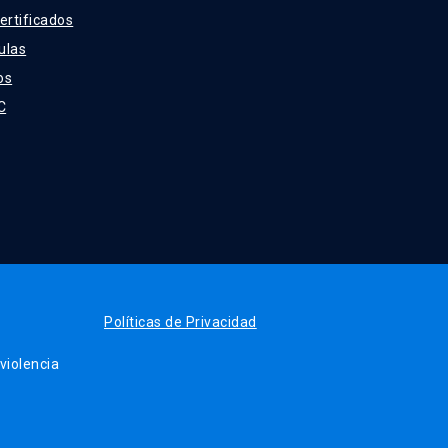
ertificados
ulas
os
C
Políticas de Privacidad
iolencia