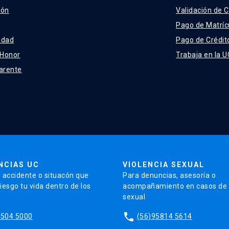
ión
Validación de C
Pago de Matríc
idad
Pago de Crédit
 Honor
Trabaja en la U
arente
NCIAS UC
VIOLENCIA SEXUAL
 accidente o situacón que
Para denuncias, asesoría o
iesgo tu vida dentro de los
acompañamiento en casos de v
sexual
phone
5504 5000
(56)95814 5614