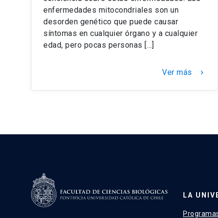
enfermedades mitocondriales son un
desorden genético que puede causar
síntomas en cualquier órgano y a cualquier
edad, pero pocas personas […]
Ver más
keyboard_arrow_right
LA UNIV
Programas