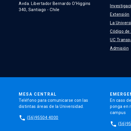
Avda. Libertador Bernardo O’Higgins
Investigac
340, Santiago - Chile
Extensión
La Univers
Código de
UC Transp
Admisión
MESA CENTRAL
EMERGE
Teléfono para comunicarse con las
En caso de
distintas áreas de la Universidad.
ponga en r
campus
phone
(56)95504 4000
phone
(56)9