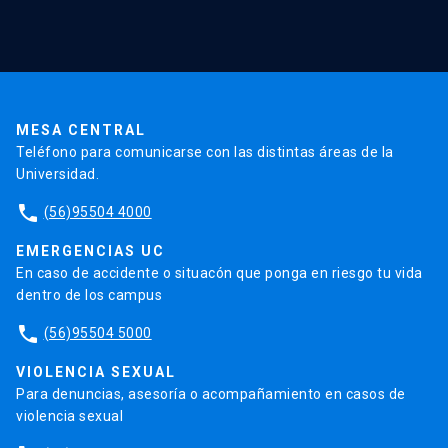
Red Salud UC
Extensión
Validación de Certificados
La Universidad
Pago de Matrículas
Código de Honor
Pago de Créditos
UC Transparente
Trabaja en la UC
Admisión
MESA CENTRAL
Teléfono para comunicarse con las distintas áreas de la
Universidad.
phone
(56)95504 4000
EMERGENCIAS UC
En caso de accidente o situacón que ponga en riesgo tu vida
dentro de los campus
phone
(56)95504 5000
VIOLENCIA SEXUAL
Para denuncias, asesoría o acompañamiento en casos de
violencia sexual