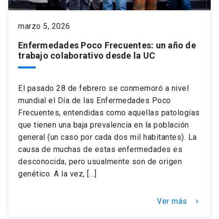
keyboard_arrow_down
Académicos
Dirección Investigación
Estudiantes
marzo 5, 2026
Enfermedades Poco Frecuentes: un año de
Consejo de Facultad
Grupos de Investigación
Pregrado
Publicaciones
trabajo colaborativo desde la UC
Secretaría Académica
Institutos y Centros
Postgrado
Contacto
El pasado 28 de febrero se conmemoró a nivel
mundial el Día de las Enfermedades Poco
Documentos FCB
FCB en el Territorio
Centro de Estudiantes
Frecuentes, entendidas como aquellas patologías
que tienen una baja prevalencia en la población
general (un caso por cada dos mil habitantes). La
Redes Internacionales
causa de muchas de estas enfermedades es
desconocida, pero usualmente son de origen
genético. A la vez, […]
Ver más
keyboard_arrow_right