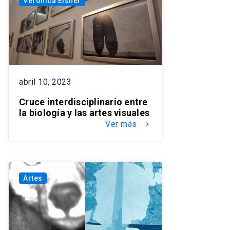
Veronica Eisner
abril 10, 2023
Cruce interdisciplinario entre
la biología y las artes visuales
Ver más
keyboard_arrow_right
Artes