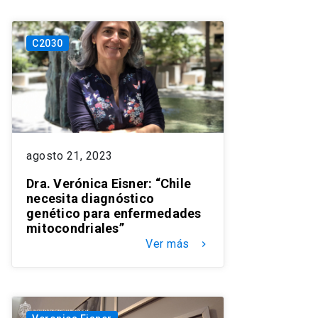
C2030
agosto 21, 2023
Dra. Verónica Eisner: “Chile
necesita diagnóstico
genético para enfermedades
mitocondriales”
Ver más
keyboard_arrow_right