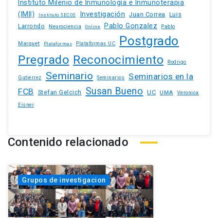
Instituto Milenio de Inmunología e Inmunoterapia
(IMII)
Investigación
Juan Correa
Luis
Instituto SECOS
Pablo Gonzalez
Larrondo
Neurociencia
Pablo
Online
Postgrado
Marquet
Plataformas UC
Plataformas
Pregrado
Reconocimiento
Rodrigo
Seminario
Seminarios en la
Gutierrez
Seminarios
Susan Bueno
FCB
Stefan Gelcich
UC
UMA
Veronica
Eisner
Contenido relacionado
Grupos de investigacion