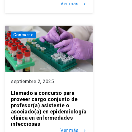
Ver más
keyboard_arrow_right
Concurso
septiembre 2, 2025
Llamado a concurso para
proveer cargo conjunto de
profesor(a) asistente o
asociado(a) en epidemiología
clínica en enfermedades
infecciosas
Ver más
keyboard_arrow_right