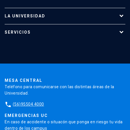
LA UNIVERSIDAD
Programas de estudio
SERVICIOS
Investigación
Red Salud UC
Extensión
Validación de Certificados
La Universidad
Pago de Matrículas
Código de Honor
Pago de Créditos
UC Transparente
Trabaja en la UC
Admisión
MESA CENTRAL
Teléfono para comunicarse con las distintas áreas de la
Universidad.
phone
(56)95504 4000
EMERGENCIAS UC
En caso de accidente o situacón que ponga en riesgo tu vida
dentro de los campus