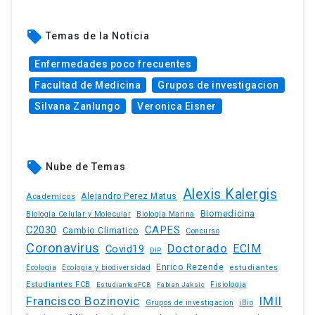
local_offer
Temas de la Noticia
Enfermedades poco frecuentes
Facultad de Medicina
Grupos de investigacion
Silvana Zanlungo
Veronica Eisner
local_offer
Nube de Temas
Alexis Kalergis
Academicos
Alejandro Perez Matus
Biomedicina
Biologia Celular y Molecular
Biologia Marina
C2030
CAPES
Cambio Climatico
Concurso
Coronavirus
Doctorado
ECIM
Covid19
DIP
Enrico Rezende
estudiantes
Ecologia
Ecologia y biodiversidad
Estudiantes FCB
EstudiantesFCB
Fabian Jaksic
Fisiologia
Francisco Bozinovic
IMII
iBio
Grupos de investigacion