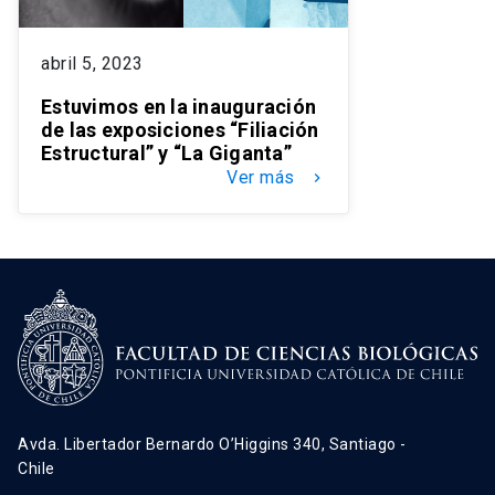
abril 5, 2023
Estuvimos en la inauguración
de las exposiciones “Filiación
Estructural” y “La Giganta”
Ver más
keyboard_arrow_right
Avda. Libertador Bernardo O’Higgins 340, Santiago -
Chile