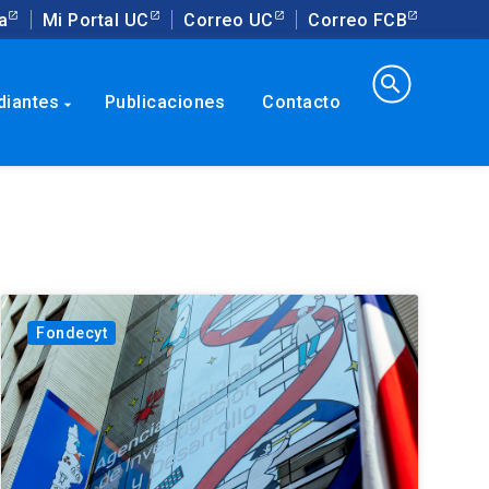
a
Mi Portal UC
Correo UC
Correo FCB
search
diantes
Publicaciones
Contacto
arrow_drop_down
Fondecyt