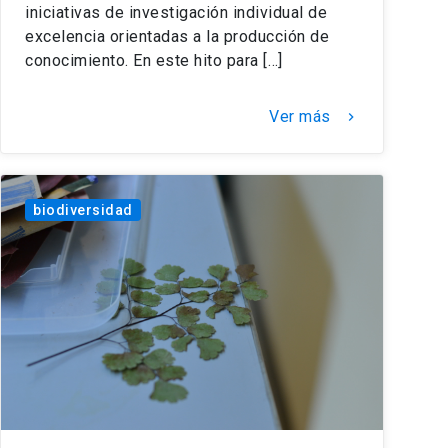
iniciativas de investigación individual de
excelencia orientadas a la producción de
conocimiento. En este hito para […]
Ver más
keyboard_arrow_right
biodiversidad