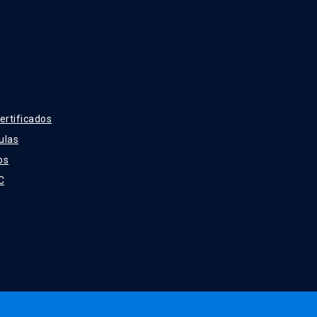
ertificados
ulas
os
C