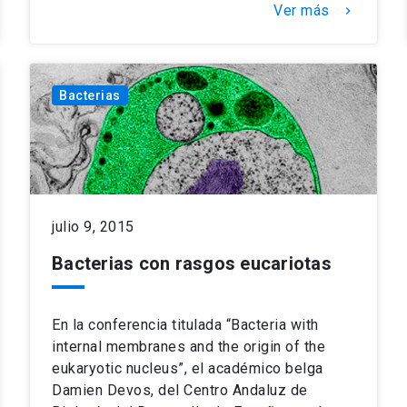
Ver más
keyboard_arrow_right
Bacterias
julio 9, 2015
Bacterias con rasgos eucariotas
En la conferencia titulada “Bacteria with
internal membranes and the origin of the
eukaryotic nucleus”, el académico belga
Damien Devos, del Centro Andaluz de