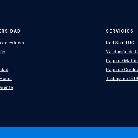
ERSIDAD
SERVICIOS
 de estudio
Red Salud UC
ión
Validación de C
Pago de Matríc
idad
Pago de Crédit
 Honor
Trabaja en la U
arente