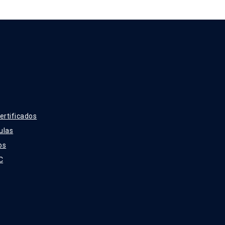
ertificados
ulas
os
C