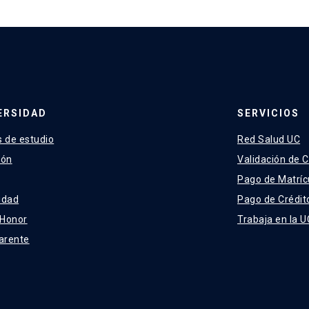
ERSIDAD
SERVICIOS
 de estudio
Red Salud UC
ión
Validación de C
Pago de Matríc
idad
Pago de Crédit
 Honor
Trabaja en la U
arente