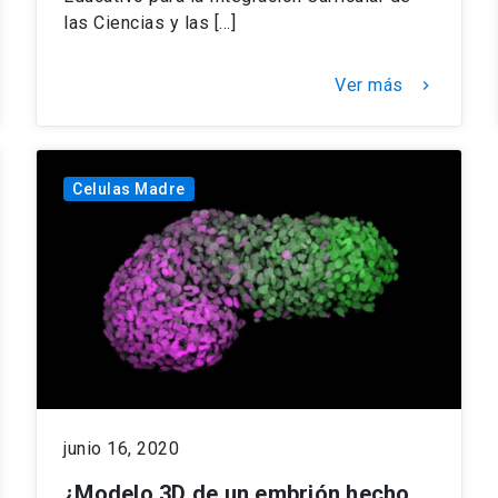
las Ciencias y las […]
Ver más
keyboard_arrow_right
Celulas Madre
junio 16, 2020
¿Modelo 3D de un embrión hecho