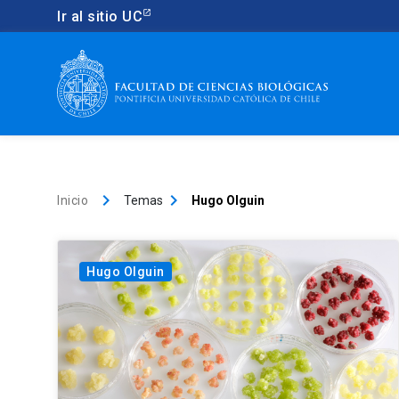
Ir al sitio UC
keyboard_arrow_right
keyboard_arrow_right
Inicio
Temas
Hugo Olguin
Hugo Olguin