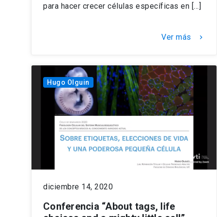
para hacer crecer células específicas en […]
Ver más
keyboard_arrow_right
Hugo Olguin
diciembre 14, 2020
Conferencia “About tags, life