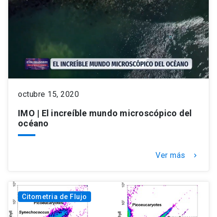
octubre 15, 2020
IMO | El increíble mundo microscópico del
océano
Ver más
keyboard_arrow_right
Citometria de Flujo