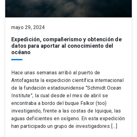
keyboard_arrow_down
Académicos
Dirección Investigación
Estudiantes
mayo 29, 2024
Consejo de Facultad
Grupos de Investigación
Pregrado
Publicaciones
Expedición, compañerismo y obtención de
datos para aportar al conocimiento del
Secretaría Académica
Institutos y Centros
Postgrado
Contacto
océano
Documentos FCB
FCB en el Territorio
Centro de Estudiantes
Hace unas semanas arribó al puerto de
Antofagasta la expedición científica internacional
Redes Internacionales
de la fundación estadounidense “Schmidt Ocean
Institute”, la cual desde el mes de abril se
encontraba a bordo del buque Falkor (too)
investigando, frente a las costas de Iquique, las
aguas deficientes en oxígeno. En esta expedición
han participado un grupo de investigadores […]