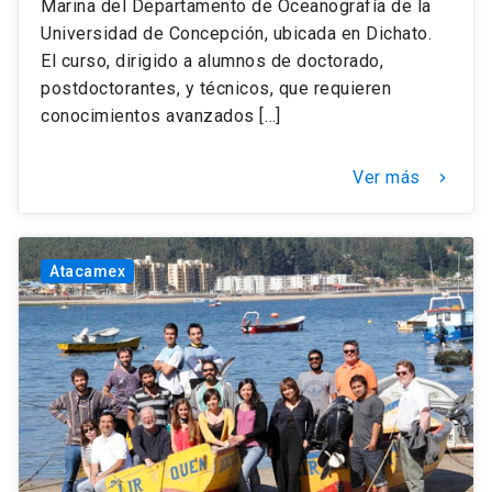
Marina del Departamento de Oceanografía de la
Universidad de Concepción, ubicada en Dichato.
El curso, dirigido a alumnos de doctorado,
postdoctorantes, y técnicos, que requieren
conocimientos avanzados […]
Ver más
keyboard_arrow_right
Atacamex