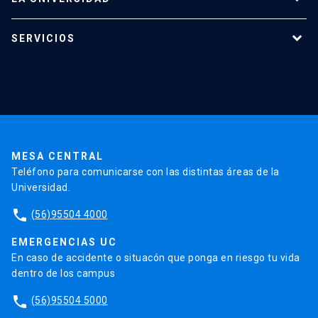
Programas de estudio
SERVICIOS
Investigación
Red Salud UC
Extensión
Validación de Certificados
La Universidad
Pago de Matrículas
Código de Honor
Pago de Créditos
UC Transparente
Trabaja en la UC
Admisión
MESA CENTRAL
Teléfono para comunicarse con las distintas áreas de la
Universidad.
phone
(56)95504 4000
EMERGENCIAS UC
En caso de accidente o situacón que ponga en riesgo tu vida
dentro de los campus
phone
(56)95504 5000