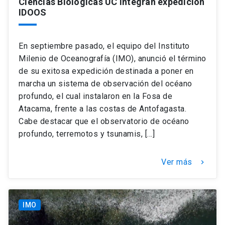
Ciencias Biológicas UC integran expedición
IDOOS
En septiembre pasado, el equipo del Instituto
Milenio de Oceanografía (IMO), anunció el término
de su exitosa expedición destinada a poner en
marcha un sistema de observación del océano
profundo, el cual instalaron en la Fosa de
Atacama, frente a las costas de Antofagasta.
Cabe destacar que el observatorio de océano
profundo, terremotos y tsunamis, […]
Ver más
keyboard_arrow_right
IMO