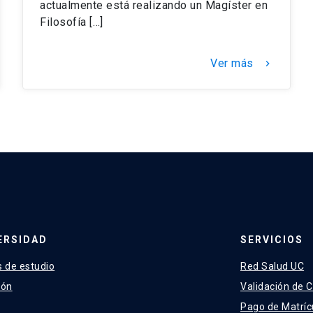
actualmente está realizando un Magíster en
Filosofía […]
Ver más
keyboard_arrow_right
ERSIDAD
SERVICIOS
 de estudio
Red Salud UC
ión
Validación de C
Pago de Matríc