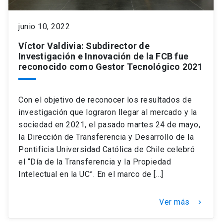
keyboard_arrow_down
Académicos
Dirección Investigación
Estudiantes
junio 10, 2022
Víctor Valdivia: Subdirector de
Consejo de Facultad
Grupos de Investigación
Pregrado
Publicaciones
Investigación e Innovación de la FCB fue
reconocido como Gestor Tecnológico 2021
Secretaría Académica
Institutos y Centros
Postgrado
Contacto
Con el objetivo de reconocer los resultados de
Documentos FCB
FCB en el Territorio
Centro de Estudiantes
investigación que lograron llegar al mercado y la
sociedad en 2021, el pasado martes 24 de mayo,
la Dirección de Transferencia y Desarrollo de la
Redes Internacionales
Pontificia Universidad Católica de Chile celebró
el “Día de la Transferencia y la Propiedad
Intelectual en la UC”. En el marco de […]
Ver más
keyboard_arrow_right