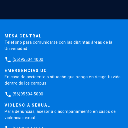
Validación de Certificados
La Universidad
Pago de Matrículas
Código de Honor
Pago de Créditos
UC Transparente
Trabaja en la UC
Admisión
MESA CENTRAL
Teléfono para comunicarse con las distintas áreas de la
Universidad.
phone
(56)95504 4000
EMERGENCIAS UC
En caso de accidente o situacón que ponga en riesgo tu vida
dentro de los campus
phone
(56)95504 5000
VIOLENCIA SEXUAL
Para denuncias, asesoría o acompañamiento en casos de
violencia sexual