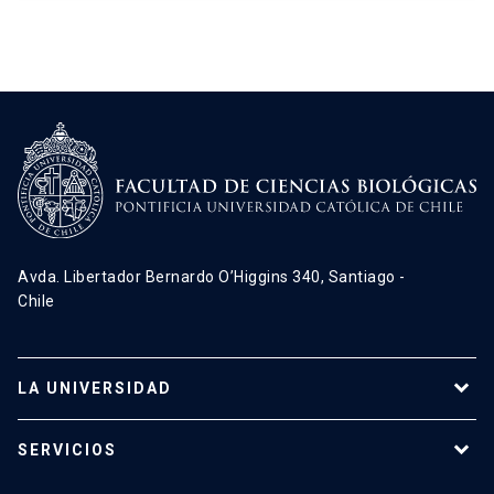
Avda. Libertador Bernardo O’Higgins 340, Santiago -
Chile
LA UNIVERSIDAD
Programas de estudio
SERVICIOS
Investigación
Red Salud UC
Extensión