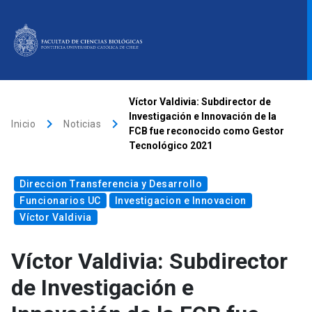
ACCESOS DIRECTOS
Víctor Valdivia: Subdirector de
Investigación e Innovación de la
keyboard_arrow_right
keyboard_arrow_right
Biblioteca
launch
Donaciones
launch
Mi portal UC
launch
Inicio
Noticias
FCB fue reconocido como Gestor
Tecnológico 2021
Correo
launch
search
Direccion Transferencia y Desarrollo
Funcionarios UC
Investigacion e Innovacion
Víctor Valdivia
Inicio
Víctor Valdivia: Subdirector
Quiénes somos
de Investigación e
Direcciones
Investigación