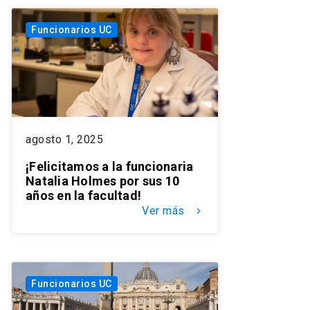
Funcionarios UC
agosto 1, 2025
¡Felicitamos a la funcionaria
Natalia Holmes por sus 10
años en la facultad!
Ver más
keyboard_arrow_right
Funcionarios UC