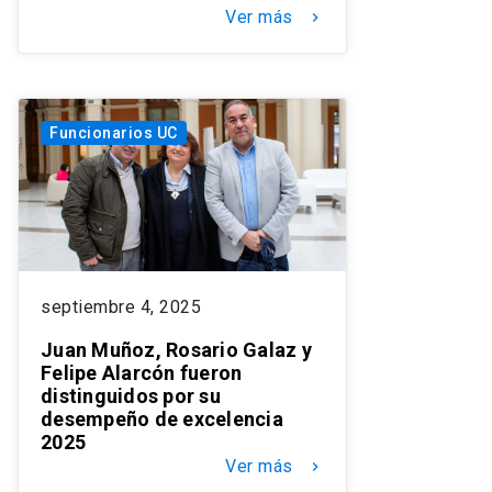
Ver más
keyboard_arrow_right
Funcionarios UC
septiembre 4, 2025
Juan Muñoz, Rosario Galaz y
Felipe Alarcón fueron
distinguidos por su
desempeño de excelencia
2025
Ver más
keyboard_arrow_right