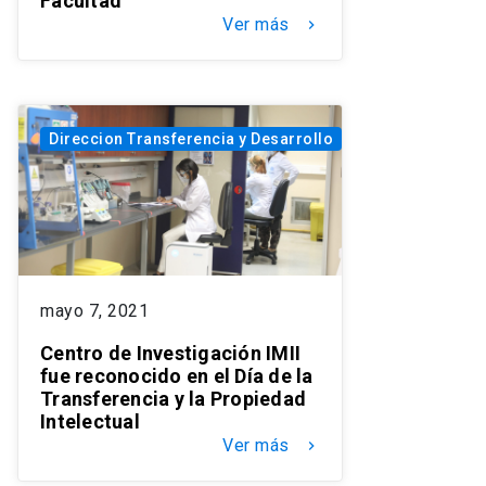
Facultad
Ver más
keyboard_arrow_right
Direccion Transferencia y Desarrollo
mayo 7, 2021
Centro de Investigación IMII
fue reconocido en el Día de la
Transferencia y la Propiedad
Intelectual
Ver más
keyboard_arrow_right