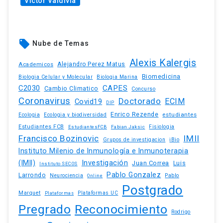
Víctor Valdivia
local_offer
Nube de Temas
Alexis Kalergis
Academicos
Alejandro Perez Matus
Biomedicina
Biologia Celular y Molecular
Biologia Marina
C2030
CAPES
Cambio Climatico
Concurso
Coronavirus
Doctorado
ECIM
Covid19
DIP
Enrico Rezende
estudiantes
Ecologia
Ecologia y biodiversidad
Estudiantes FCB
EstudiantesFCB
Fabian Jaksic
Fisiologia
Francisco Bozinovic
IMII
iBio
Grupos de investigacion
Instituto Milenio de Inmunología e Inmunoterapia
(IMII)
Investigación
Juan Correa
Luis
Instituto SECOS
Pablo Gonzalez
Larrondo
Neurociencia
Pablo
Online
Postgrado
Marquet
Plataformas UC
Plataformas
Pregrado
Reconocimiento
Rodrigo