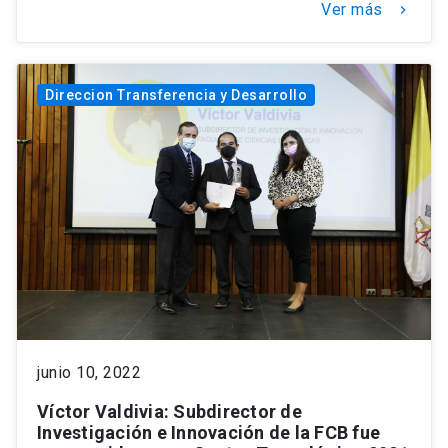
Ver más
keyboard_arrow_right
Direccion Transferencia y Desarrollo
junio 10, 2022
Víctor Valdivia: Subdirector de
Investigación e Innovación de la FCB fue