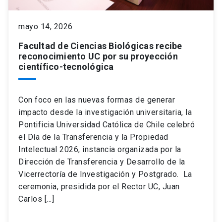
keyboard_arrow_down
Académicos
Dirección Investigación
Estudiantes
mayo 14, 2026
Facultad de Ciencias Biológicas recibe
Consejo de Facultad
Grupos de Investigación
Pregrado
Publicaciones
reconocimiento UC por su proyección
científico-tecnológica
Secretaría Académica
Institutos y Centros
Postgrado
Contacto
Con foco en las nuevas formas de generar
Documentos FCB
FCB en el Territorio
Centro de Estudiantes
impacto desde la investigación universitaria, la
Pontificia Universidad Católica de Chile celebró
el Día de la Transferencia y la Propiedad
Redes Internacionales
Intelectual 2026, instancia organizada por la
Dirección de Transferencia y Desarrollo de la
Vicerrectoría de Investigación y Postgrado. La
ceremonia, presidida por el Rector UC, Juan
Carlos […]