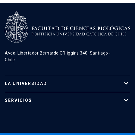
Avda. Libertador Bernardo O’Higgins 340, Santiago -
Chile
LA UNIVERSIDAD
Programas de estudio
SERVICIOS
Investigación
Red Salud UC
Extensión
Validación de Certificados
La Universidad
Pago de Matrículas
Código de Honor