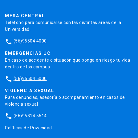
Pago de Créditos
UC Transparente
Trabaja en la UC
Admisión
MESA CENTRAL
Teléfono para comunicarse con las distintas áreas de la
Universidad.
phone
(56)95504 4000
EMERGENCIAS UC
En caso de accidente o situacón que ponga en riesgo tu vida
dentro de los campus
phone
(56)95504 5000
VIOLENCIA SEXUAL
Para denuncias, asesoría o acompañamiento en casos de
violencia sexual
phone
(56)95814 5614
Políticas de Privacidad