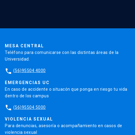
Red Salud UC
Extensión
Validación de Certificados
La Universidad
Pago de Matrículas
Código de Honor
Pago de Créditos
UC Transparente
Trabaja en la UC
Admisión
MESA CENTRAL
Teléfono para comunicarse con las distintas áreas de la
Universidad.
phone
(56)95504 4000
EMERGENCIAS UC
En caso de accidente o situacón que ponga en riesgo tu vida
dentro de los campus
phone
(56)95504 5000
VIOLENCIA SEXUAL
Para denuncias, asesoría o acompañamiento en casos de
violencia sexual