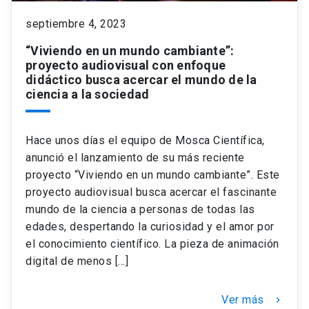
septiembre 4, 2023
keyboard_arrow_down
Académicos
Dirección Investigación
Estudiantes
“Viviendo en un mundo cambiante”:
proyecto audiovisual con enfoque
Consejo de Facultad
Grupos de Investigación
Pregrado
Publicaciones
didáctico busca acercar el mundo de la
ciencia a la sociedad
Secretaría Académica
Institutos y Centros
Postgrado
Contacto
Hace unos días el equipo de Mosca Científica,
Documentos FCB
FCB en el Territorio
Centro de Estudiantes
anunció el lanzamiento de su más reciente
proyecto “Viviendo en un mundo cambiante”. Este
proyecto audiovisual busca acercar el fascinante
Redes Internacionales
mundo de la ciencia a personas de todas las
edades, despertando la curiosidad y el amor por
el conocimiento científico. La pieza de animación
digital de menos […]
Ver más
keyboard_arrow_right