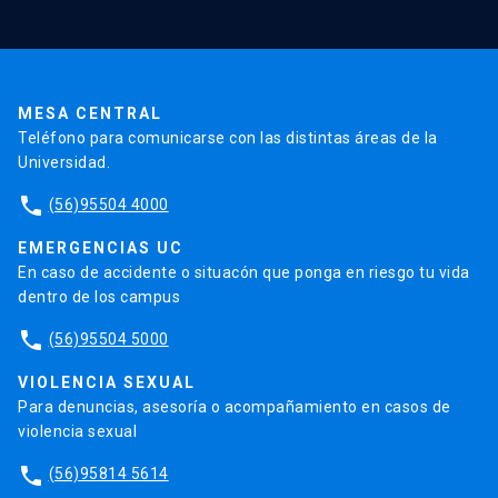
Validación de Certificados
La Universidad
Pago de Matrículas
Código de Honor
Pago de Créditos
UC Transparente
Trabaja en la UC
Admisión
MESA CENTRAL
Teléfono para comunicarse con las distintas áreas de la
Universidad.
phone
(56)95504 4000
EMERGENCIAS UC
En caso de accidente o situacón que ponga en riesgo tu vida
dentro de los campus
phone
(56)95504 5000
VIOLENCIA SEXUAL
Para denuncias, asesoría o acompañamiento en casos de
violencia sexual
phone
(56)95814 5614