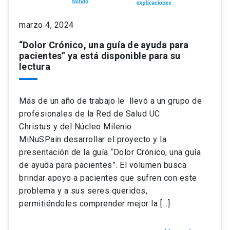
marzo 4, 2024
keyboard_arrow_down
Académicos
Dirección Investigación
Estudiantes
“Dolor Crónico, una guía de ayuda para
pacientes” ya está disponible para su
Consejo de Facultad
Grupos de Investigación
Pregrado
Publicaciones
lectura
Secretaría Académica
Institutos y Centros
Postgrado
Contacto
Más de un año de trabajo le llevó a un grupo de
profesionales de la Red de Salud UC
Documentos FCB
FCB en el Territorio
Centro de Estudiantes
Christus y del Núcleo Milenio
MiNuSPain desarrollar el proyecto y la
Redes Internacionales
presentación de la guía “Dolor Crónico, una guía
de ayuda para pacientes”. El volumen busca
brindar apoyo a pacientes que sufren con este
problema y a sus seres queridos,
permitiéndoles comprender mejor la […]