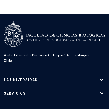
Avda. Libertador Bernardo O’Higgins 340, Santiago -
Chile
LA UNIVERSIDAD
Programas de estudio
SERVICIOS
Investigación
Red Salud UC
Extensión