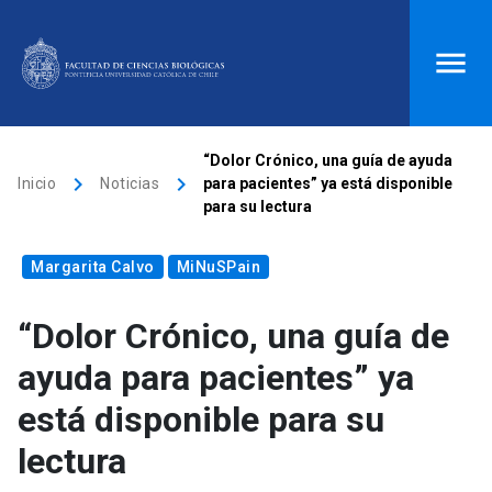
ACCESOS DIRECTOS
“Dolor Crónico, una guía de ayuda
keyboard_arrow_right
keyboard_arrow_right
Inicio
Noticias
para pacientes” ya está disponible
Biblioteca
launch
Donaciones
launch
para su lectura
Mi portal UC
launch
Correo
launch
Margarita Calvo
MiNuSPain
search
“Dolor Crónico, una guía de
Inicio
ayuda para pacientes” ya
está disponible para su
keyboard_arrow_down
Quiénes somos
lectura
keyboard_arrow_down
Direcciones
Investigación