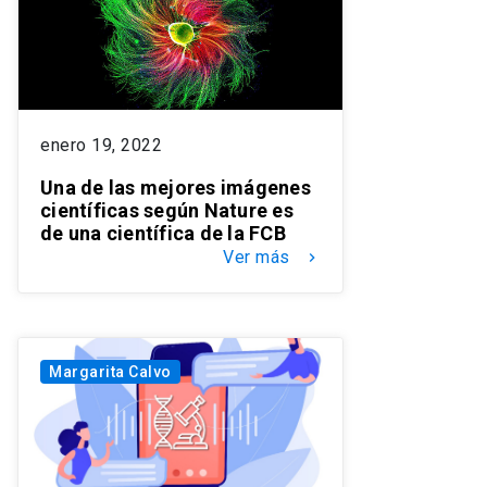
enero 19, 2022
Una de las mejores imágenes
científicas según Nature es
de una científica de la FCB
Ver más
keyboard_arrow_right
Margarita Calvo