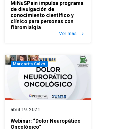
MiNuSPain impulsa programa
de divulgación de
conocimiento científico y
clínico para personas con
fibromialgia
Ver más
keyboard_arrow_right
Margarita Calvo
abril 19, 2021
Webinar: “Dolor Neuropático
Oncológico”