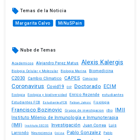
local_offer
Temas de la Noticia
Margarita Calvo
MiNuSPain
local_offer
Nube de Temas
Alexis Kalergis
Academicos
Alejandro Perez Matus
Biomedicina
Biologia Celular y Molecular
Biologia Marina
C2030
CAPES
Cambio Climatico
Concurso
Coronavirus
Doctorado
ECIM
Covid19
DIP
Enrico Rezende
estudiantes
Ecologia
Ecologia y biodiversidad
Estudiantes FCB
EstudiantesFCB
Fabian Jaksic
Fisiologia
Francisco Bozinovic
IMII
iBio
Grupos de investigacion
Instituto Milenio de Inmunología e Inmunoterapia
(IMII)
Investigación
Juan Correa
Luis
Instituto SECOS
Pablo Gonzalez
Larrondo
Neurociencia
Pablo
Online