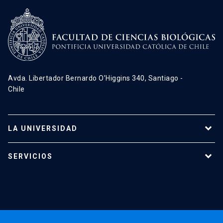
Avda. Libertador Bernardo O’Higgins 340, Santiago -
Chile
LA UNIVERSIDAD
Programas de estudio
SERVICIOS
Investigación
Red Salud UC
Extensión
Validación de Certificados
La Universidad
Pago de Matrículas
Código de Honor
Pago de Créditos
UC Transparente