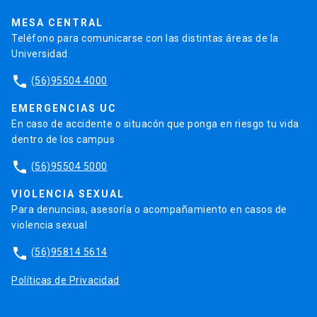
Trabaja en la UC
Admisión
MESA CENTRAL
Teléfono para comunicarse con las distintas áreas de la
Universidad.
phone
(56)95504 4000
EMERGENCIAS UC
En caso de accidente o situacón que ponga en riesgo tu vida
dentro de los campus
phone
(56)95504 5000
VIOLENCIA SEXUAL
Para denuncias, asesoría o acompañamiento en casos de
violencia sexual
phone
(56)95814 5614
Políticas de Privacidad