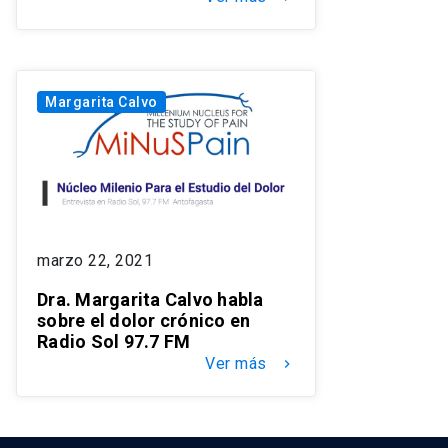
Margarita Calvo
marzo 22, 2021
Dra. Margarita Calvo habla
sobre el dolor crónico en
Radio Sol 97.7 FM
Ver más
keyboard_arrow_right