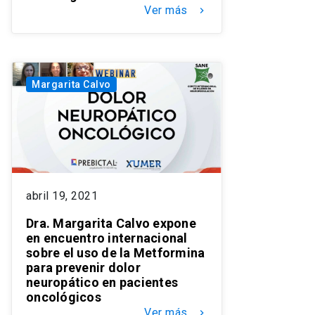
Ver más
keyboard_arrow_right
Margarita Calvo
abril 19, 2021
Dra. Margarita Calvo expone
en encuentro internacional
sobre el uso de la Metformina
para prevenir dolor
neuropático en pacientes
oncológicos
Ver más
keyboard_arrow_right