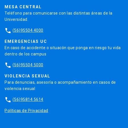
Trabaja en la UC
Admisión
MESA CENTRAL
Teléfono para comunicarse con las distintas áreas de la
Universidad.
phone
(56)95504 4000
EMERGENCIAS UC
En caso de accidente o situacón que ponga en riesgo tu vida
dentro de los campus
phone
(56)95504 5000
VIOLENCIA SEXUAL
Para denuncias, asesoría o acompañamiento en casos de
violencia sexual
phone
(56)95814 5614
Políticas de Privacidad