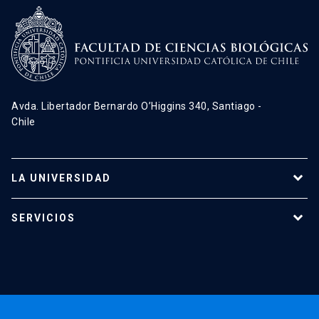
Avda. Libertador Bernardo O’Higgins 340, Santiago -
Chile
LA UNIVERSIDAD
Programas de estudio
SERVICIOS
Investigación
Red Salud UC
Extensión
Validación de Certificados
La Universidad
Pago de Matrículas
Código de Honor
Pago de Créditos
UC Transparente