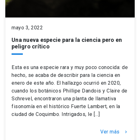
keyboard_arrow_down
Académicos
Dirección Investigación
Estudiantes
mayo 3, 2022
Consejo de Facultad
Grupos de Investigación
Pregrado
Publicaciones
Una nueva especie para la ciencia pero en
peligro crítico
Secretaría Académica
Institutos y Centros
Postgrado
Contacto
Esta es una especie rara y muy poco conocida: de
Documentos FCB
FCB en el Territorio
Centro de Estudiantes
hecho, se acaba de describir para la ciencia en
enero de este año. El hallazgo ocurrió en 2020,
Redes Internacionales
cuando los botánicos Phillipe Dandois y Claire de
Schrevel, encontraron una planta de llamativa
fisonomía en el histórico Fuerte Lambert, en la
ciudad de Coquimbo. Intrigados, le […]
Ver más
keyboard_arrow_right