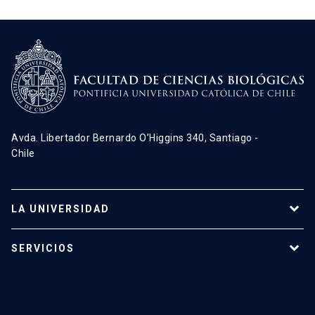
Avda. Libertador Bernardo O’Higgins 340, Santiago -
Chile
LA UNIVERSIDAD
Programas de estudio
SERVICIOS
Investigación
Red Salud UC
Extensión
Validación de Certificados
La Universidad