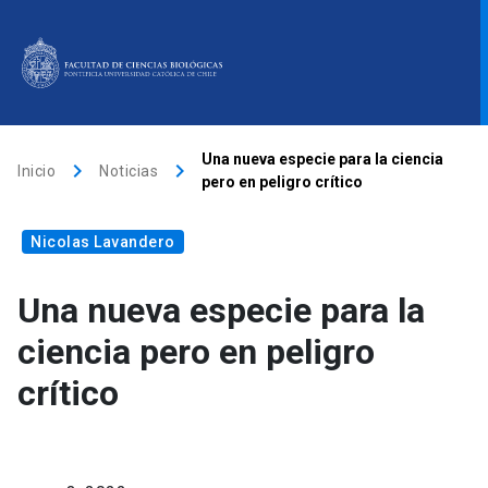
ACCESOS DIRECTOS
Una nueva especie para la ciencia
keyboard_arrow_right
keyboard_arrow_right
Inicio
Noticias
pero en peligro crítico
Biblioteca
launch
Donaciones
launch
Mi portal UC
launch
Nicolas Lavandero
Correo
launch
search
Una nueva especie para la
ciencia pero en peligro
Inicio
crítico
Quiénes somos
Direcciones
Investigación