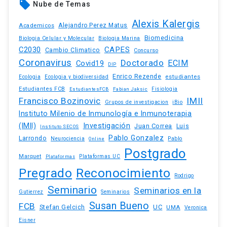
local_offer
Nube de Temas
Alexis Kalergis
Academicos
Alejandro Perez Matus
Biomedicina
Biologia Celular y Molecular
Biologia Marina
C2030
CAPES
Cambio Climatico
Concurso
Coronavirus
Doctorado
ECIM
Covid19
DIP
Enrico Rezende
estudiantes
Ecologia
Ecologia y biodiversidad
Estudiantes FCB
EstudiantesFCB
Fabian Jaksic
Fisiologia
Francisco Bozinovic
IMII
iBio
Grupos de investigacion
Instituto Milenio de Inmunología e Inmunoterapia
(IMII)
Investigación
Juan Correa
Luis
Instituto SECOS
Pablo Gonzalez
Larrondo
Neurociencia
Pablo
Online
Postgrado
Marquet
Plataformas UC
Plataformas
Pregrado
Reconocimiento
Rodrigo
Seminario
Seminarios en la
Gutierrez
Seminarios
Susan Bueno
FCB
Stefan Gelcich
UC
UMA
Veronica
Eisner