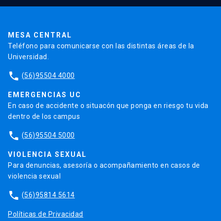
Pago de Matrículas
Código de Honor
Pago de Créditos
UC Transparente
Trabaja en la UC
Admisión
MESA CENTRAL
Teléfono para comunicarse con las distintas áreas de la
Universidad.
phone
(56)95504 4000
EMERGENCIAS UC
En caso de accidente o situacón que ponga en riesgo tu vida
dentro de los campus
phone
(56)95504 5000
VIOLENCIA SEXUAL
Para denuncias, asesoría o acompañamiento en casos de
violencia sexual
phone
(56)95814 5614
Políticas de Privacidad