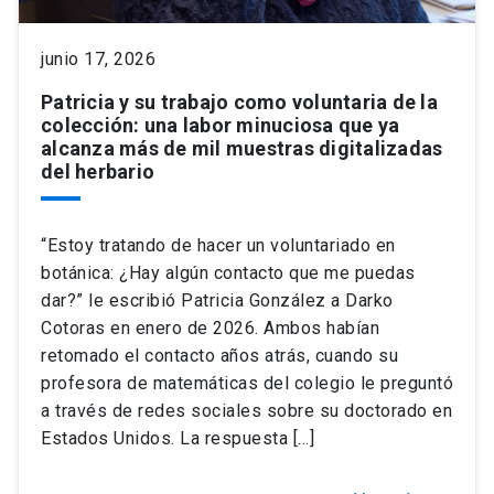
keyboard_arrow_down
Académicos
Dirección Investigación
Estudiantes
junio 17, 2026
Patricia y su trabajo como voluntaria de la
Consejo de Facultad
Grupos de Investigación
Pregrado
Publicaciones
colección: una labor minuciosa que ya
alcanza más de mil muestras digitalizadas
del herbario
Secretaría Académica
Institutos y Centros
Postgrado
Contacto
“Estoy tratando de hacer un voluntariado en
Documentos FCB
FCB en el Territorio
Centro de Estudiantes
botánica: ¿Hay algún contacto que me puedas
dar?” le escribió Patricia González a Darko
Redes Internacionales
Cotoras en enero de 2026. Ambos habían
retomado el contacto años atrás, cuando su
profesora de matemáticas del colegio le preguntó
a través de redes sociales sobre su doctorado en
Estados Unidos. La respuesta […]