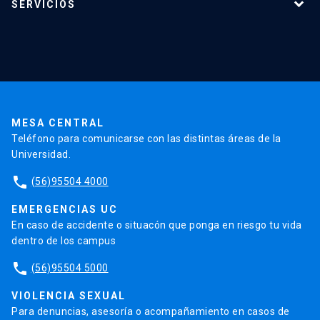
SERVICIOS
Investigación
Red Salud UC
Extensión
Validación de Certificados
La Universidad
Pago de Matrículas
Código de Honor
Pago de Créditos
UC Transparente
Trabaja en la UC
Admisión
MESA CENTRAL
Teléfono para comunicarse con las distintas áreas de la
Universidad.
phone
(56)95504 4000
EMERGENCIAS UC
En caso de accidente o situacón que ponga en riesgo tu vida
dentro de los campus
phone
(56)95504 5000
VIOLENCIA SEXUAL
Para denuncias, asesoría o acompañamiento en casos de