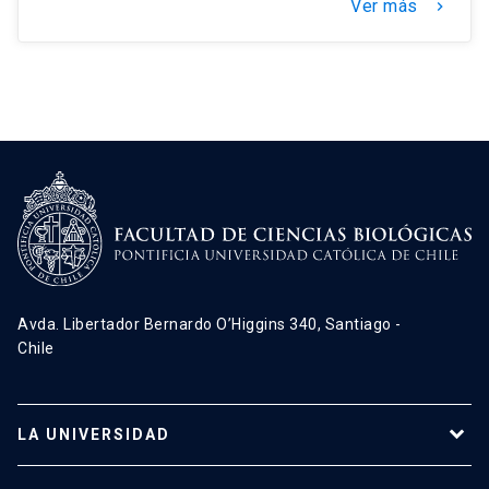
Ver más
keyboard_arrow_right
Avda. Libertador Bernardo O’Higgins 340, Santiago -
Chile
LA UNIVERSIDAD
Programas de estudio