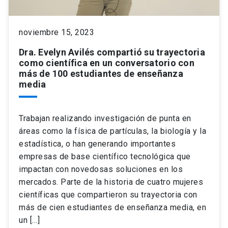
keyboard_arrow_down
Académicos
Dirección Investigación
Estudiantes
noviembre 15, 2023
Dra. Evelyn Avilés compartió su trayectoria
Consejo de Facultad
Grupos de Investigación
Pregrado
Publicaciones
como científica en un conversatorio con
más de 100 estudiantes de enseñanza
media
Secretaría Académica
Institutos y Centros
Postgrado
Contacto
Documentos FCB
FCB en el Territorio
Centro de Estudiantes
Trabajan realizando investigación de punta en
áreas como la física de partículas, la biología y la
Redes Internacionales
estadística, o han generando importantes
empresas de base científico tecnológica que
impactan con novedosas soluciones en los
mercados. Parte de la historia de cuatro mujeres
científicas que compartieron su trayectoria con
más de cien estudiantes de enseñanza media, en
un […]