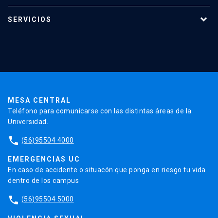
Programas de estudio
SERVICIOS
Investigación
Red Salud UC
Extensión
Validación de Certificados
La Universidad
Pago de Matrículas
Código de Honor
Pago de Créditos
UC Transparente
Trabaja en la UC
Admisión
MESA CENTRAL
Teléfono para comunicarse con las distintas áreas de la
Universidad.
phone
(56)95504 4000
EMERGENCIAS UC
En caso de accidente o situacón que ponga en riesgo tu vida
dentro de los campus
phone
(56)95504 5000