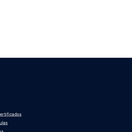
ertificados
ulas
os