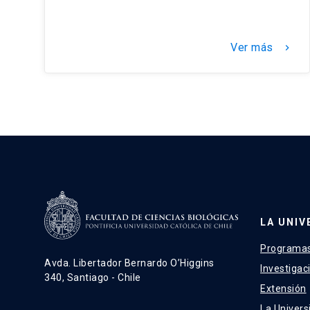
Ver más
keyboard_arrow_right
LA UNIV
Programas
Avda. Libertador Bernardo O’Higgins
Investigac
340, Santiago - Chile
Extensión
La Univers