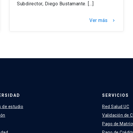
Subdirector, Diego Bustamante. […]
Ver más
keyboard_arrow_right
ERSIDAD
SERVICIOS
 de estudio
Red Salud UC
ión
Validación de C
Pago de Matríc
idad
Pago de Crédit