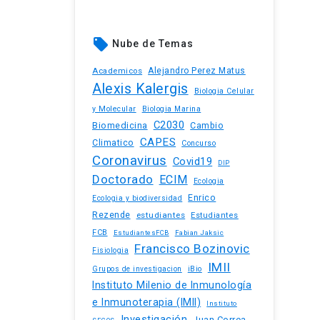
local_offer
Nube de Temas
Academicos
Alejandro Perez Matus
Alexis Kalergis
Biologia Celular
y Molecular
Biologia Marina
C2030
Biomedicina
Cambio
CAPES
Climatico
Concurso
Coronavirus
Covid19
DIP
Doctorado
ECIM
Ecologia
Enrico
Ecologia y biodiversidad
Rezende
estudiantes
Estudiantes
FCB
EstudiantesFCB
Fabian Jaksic
Francisco Bozinovic
Fisiologia
IMII
iBio
Grupos de investigacion
Instituto Milenio de Inmunología
e Inmunoterapia (IMII)
Instituto
Investigación
Juan Correa