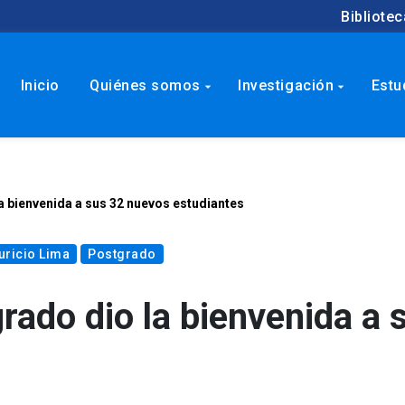
Bibliotec
Inicio
Quiénes somos
Investigación
Estu
arrow_drop_down
arrow_drop_down
a bienvenida a sus 32 nuevos estudiantes
ricio Lima
Postgrado
rado dio la bienvenida a 