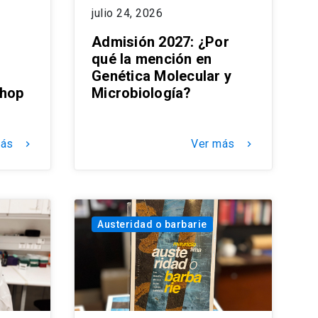
julio 24, 2026
Admisión 2027: ¿Por
qué la mención en
Genética Molecular y
shop
Microbiología?
más
Ver más
keyboard_arrow_right
keyboard_arrow_right
Austeridad o barbarie