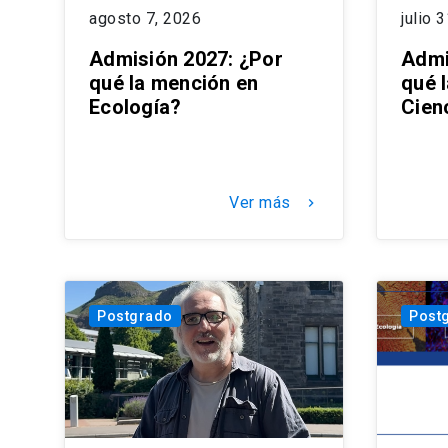
agosto 7, 2026
julio 
Admisión 2027: ¿Por
Admi
qué la mención en
qué 
Ecología?
Cien
Ver más
keyboard_arrow_right
Postgrado
Post