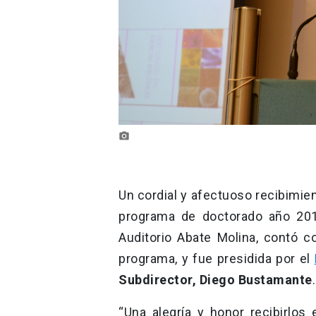
photo_camera
Un cordial y afectuoso recibimie
programa de doctorado año 2019
Auditorio Abate Molina, contó c
programa, y fue presidida por el
Subdirector, Diego Bustamante
.
“Una alegría y honor recibirlos