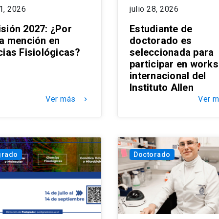
31, 2026
julio 28, 2026
sión 2027: ¿Por
Estudiante de
la mención en
doctorado es
cias Fisiológicas?
seleccionada para
participar en work
internacional del
Instituto Allen
Ver más
Ver 
keyboard_arrow_right
grado
Doctorado