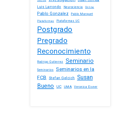
SECOS
Luis Larrondo
Neurociencia
Online
Pablo Gonzalez
Pablo Marquet
Plataformas UC
Plataformas
Postgrado
Pregrado
Reconocimiento
Seminario
Rodrigo Gutierrez
Seminarios en la
Seminarios
Susan
FCB
Stefan Gelcich
Bueno
UC
UMA
Veronica Eisner