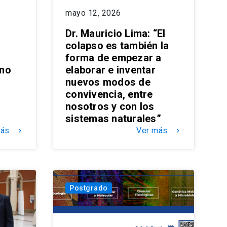
mayo 12, 2026
Dr. Mauricio Lima: “El
colapso es también la
forma de empezar a
ono
elaborar e inventar
nuevos modos de
convivencia, entre
nosotros y con los
sistemas naturales”
más
Ver más
keyboard_arrow_right
keyboard_arrow_right
Postgrado