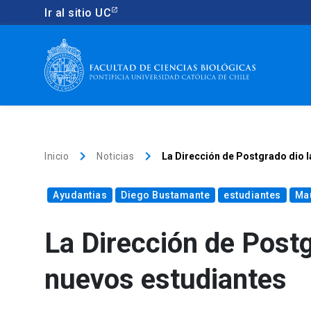
Ir al sitio UC
keyboard_arrow_right
keyboard_arrow_right
Inicio
Noticias
La Dirección de Postgrado dio l
Ayudantias
Diego Bustamante
estudiantes
Mau
La Dirección de Postg
nuevos estudiantes