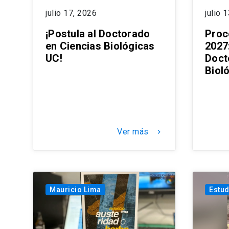
julio 17, 2026
julio 
¡Postula al Doctorado
Proc
en Ciencias Biológicas
2027:
UC!
Doct
Biol
Ver más
keyboard_arrow_right
Mauricio Lima
Estud