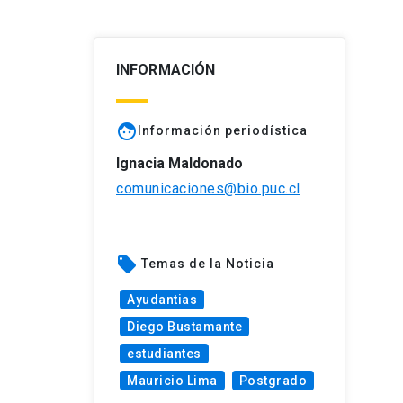
INFORMACIÓN
face
Información periodística
Ignacia Maldonado
comunicaciones@bio.puc.cl
local_offer
Temas de la Noticia
Ayudantias
Diego Bustamante
estudiantes
Mauricio Lima
Postgrado