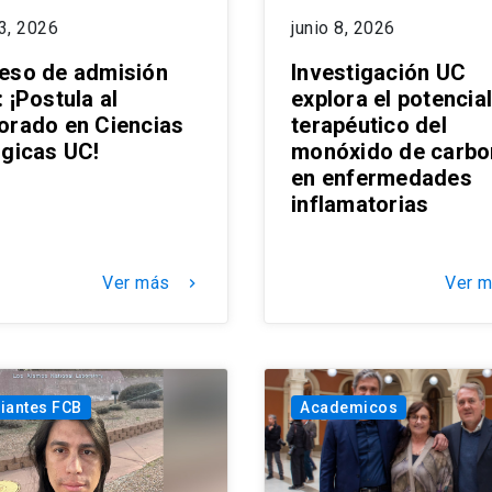
13, 2026
junio 8, 2026
eso de admisión
Investigación UC
 ¡Postula al
explora el potencial
orado en Ciencias
terapéutico del
ógicas UC!
monóxido de carb
en enfermedades
inflamatorias
Ver más
Ver 
keyboard_arrow_right
iantes FCB
Academicos