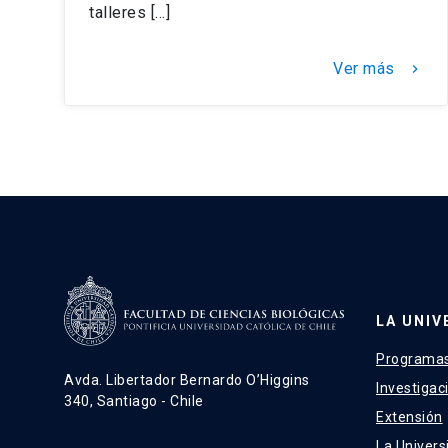
talleres […]
Ver más
keyboard_arrow_right
LA UNIV
Programas
Avda. Libertador Bernardo O’Higgins
Investigac
340, Santiago - Chile
Extensión
La Univers