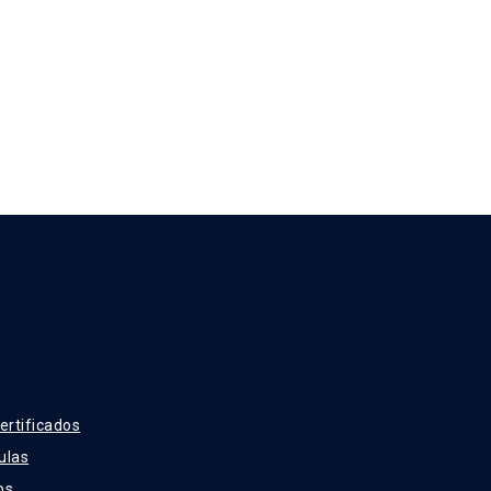
ertificados
ulas
os