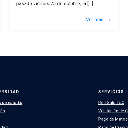
pasado viernes 25 de octubre, la […]
Ver más
keyboard_arrow_right
ERSIDAD
SERVICIOS
 de estudio
Red Salud UC
ión
Validación de C
Pago de Matríc
idad
Pago de Crédit