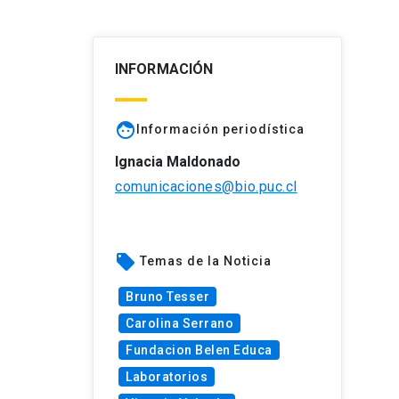
INFORMACIÓN
face
Información periodística
Ignacia Maldonado
comunicaciones@bio.puc.cl
local_offer
Temas de la Noticia
Bruno Tesser
Carolina Serrano
Fundacion Belen Educa
Laboratorios