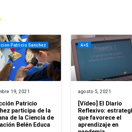
cion Patricio Sanchez
A+S
mbre 19, 2021
agosto 5, 2021
cción Patricio
[Vídeo] El Diario
hez participa de la
Reflexivo: estrateg
na de la Ciencia de
que favorece el
ación Belén Educa
aprendizaje en
pandemia