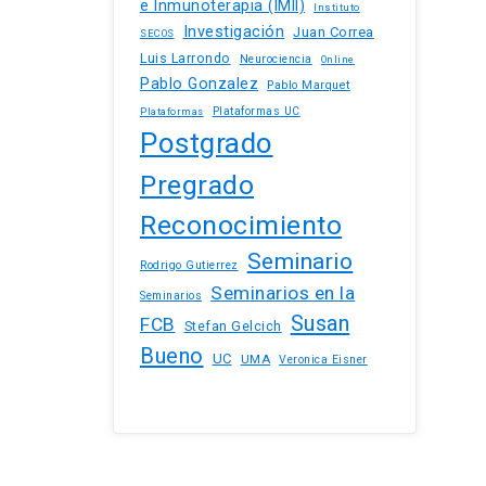
e Inmunoterapia (IMII)
Instituto
Investigación
Juan Correa
SECOS
Luis Larrondo
Neurociencia
Online
Pablo Gonzalez
Pablo Marquet
Plataformas UC
Plataformas
Postgrado
Pregrado
Reconocimiento
Seminario
Rodrigo Gutierrez
Seminarios en la
Seminarios
Susan
FCB
Stefan Gelcich
Bueno
UC
UMA
Veronica Eisner