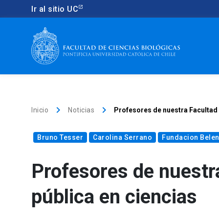
Ir al sitio UC
keyboard_arrow_right
keyboard_arrow_right
Inicio
Noticias
Profesores de nuestra Facultad 
Bruno Tesser
Carolina Serrano
Fundacion Bele
Profesores de nuestr
pública en ciencias