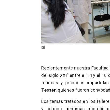
photo_camera
Recientemente nuestra Facultad i
del siglo XXI” entre el 14 y el 18
teóricas y prácticas impartidas
Tesser
, quienes fueron convocad
Los temas tratados en los taller
y hongos, genomas microbianos