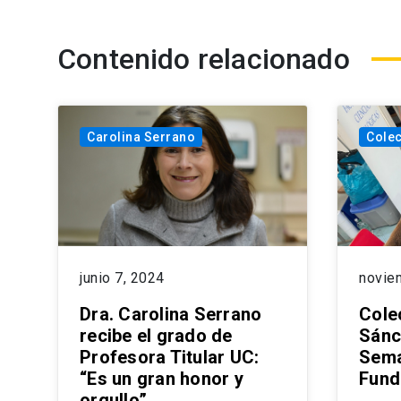
Contenido relacionado
Carolina Serrano
Colec
junio 7, 2024
novie
Dra. Carolina Serrano
Cole
recibe el grado de
Sánc
Profesora Titular UC:
Sema
“Es un gran honor y
Fund
orgullo”