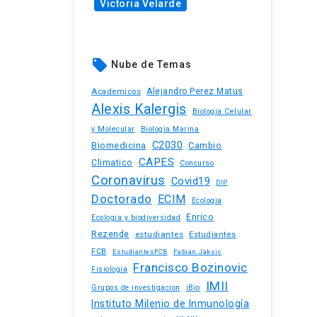
Victoria Velarde
local_offer
Nube de Temas
Academicos
Alejandro Perez Matus
Alexis Kalergis
Biologia Celular
y Molecular
Biologia Marina
C2030
Biomedicina
Cambio
CAPES
Climatico
Concurso
Coronavirus
Covid19
DIP
Doctorado
ECIM
Ecologia
Enrico
Ecologia y biodiversidad
Rezende
estudiantes
Estudiantes
FCB
EstudiantesFCB
Fabian Jaksic
Francisco Bozinovic
Fisiologia
IMII
iBio
Grupos de investigacion
Instituto Milenio de Inmunología