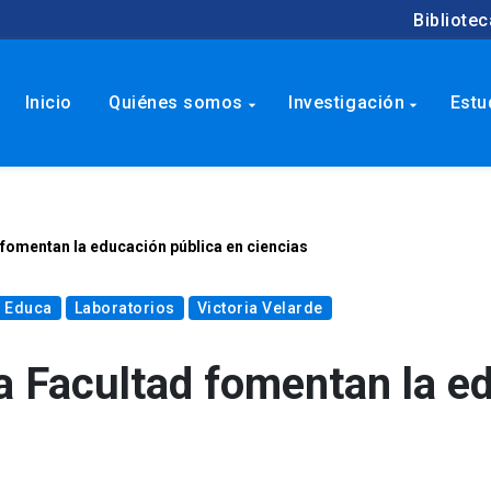
Bibliotec
Inicio
Quiénes somos
Investigación
Estu
arrow_drop_down
arrow_drop_down
fomentan la educación pública en ciencias
n Educa
Laboratorios
Victoria Velarde
a Facultad fomentan la e