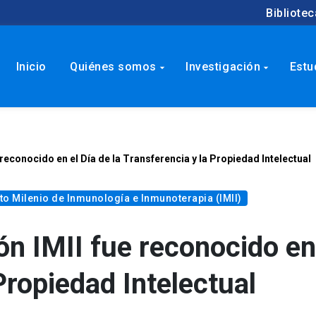
Bibliotec
Inicio
Quiénes somos
Investigación
Estu
arrow_drop_down
arrow_drop_down
 reconocido en el Día de la Transferencia y la Propiedad Intelectual
uto Milenio de Inmunología e Inmunoterapia (IMII)
ón IMII fue reconocido en
Propiedad Intelectual