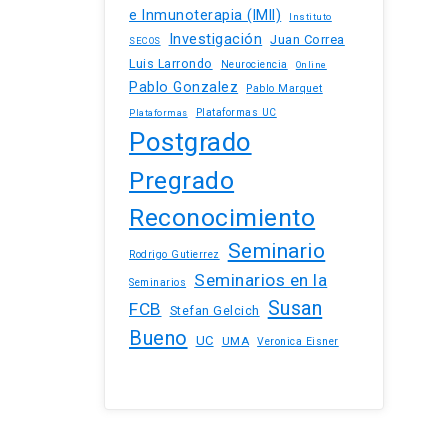
e Inmunoterapia (IMII)
Instituto
Investigación
Juan Correa
SECOS
Luis Larrondo
Neurociencia
Online
Pablo Gonzalez
Pablo Marquet
Plataformas UC
Plataformas
Postgrado
Pregrado
Reconocimiento
Seminario
Rodrigo Gutierrez
Seminarios en la
Seminarios
Susan
FCB
Stefan Gelcich
Bueno
UC
UMA
Veronica Eisner