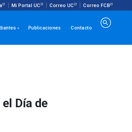
a
Mi Portal UC
Correo UC
Correo FCB
search
diantes
Publicaciones
Contacto
arrow_drop_down
 el Día de