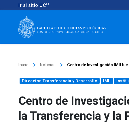
Ir al sitio UC
keyboard_arrow_right
keyboard_arrow_right
Inicio
Noticias
Centro de Investigación IMII fue
Direccion Transferencia y Desarrollo
IMII
Instit
Centro de Investigaci
la Transferencia y la 