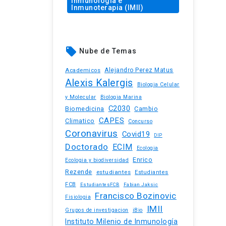
Inmunología e
Inmunoterapia (IMII)
local_offer
Nube de Temas
Academicos
Alejandro Perez Matus
Alexis Kalergis
Biologia Celular
y Molecular
Biologia Marina
C2030
Biomedicina
Cambio
CAPES
Climatico
Concurso
Coronavirus
Covid19
DIP
Doctorado
ECIM
Ecologia
Enrico
Ecologia y biodiversidad
Rezende
estudiantes
Estudiantes
FCB
EstudiantesFCB
Fabian Jaksic
Francisco Bozinovic
Fisiologia
IMII
iBio
Grupos de investigacion
Instituto Milenio de Inmunología