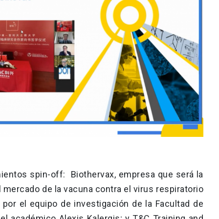
entos spin-off: Biothervax, empresa que será la
al mercado de la vacuna contra el virus respiratorio
a por el equipo de investigación de la Facultad de
r el académico Alexis Kalergis; y T&C Training and