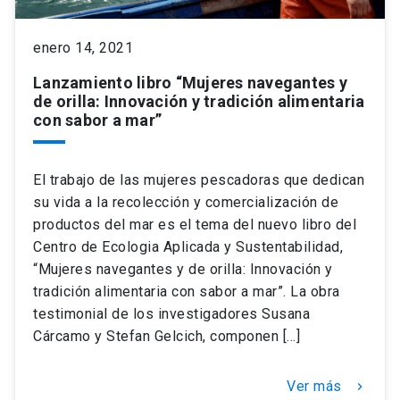
keyboard_arrow_down
enero 14, 2021
Académicos
Dirección Investigación
Estudiantes
Lanzamiento libro “Mujeres navegantes y
Consejo de Facultad
Grupos de Investigación
Pregrado
Publicaciones
de orilla: Innovación y tradición alimentaria
con sabor a mar”
Secretaría Académica
Institutos y Centros
Postgrado
Contacto
El trabajo de las mujeres pescadoras que dedican
Documentos FCB
FCB en el Territorio
Centro de Estudiantes
su vida a la recolección y comercialización de
productos del mar es el tema del nuevo libro del
Centro de Ecologia Aplicada y Sustentabilidad,
Redes Internacionales
“Mujeres navegantes y de orilla: Innovación y
tradición alimentaria con sabor a mar”. La obra
testimonial de los investigadores Susana
Cárcamo y Stefan Gelcich, componen […]
Ver más
keyboard_arrow_right