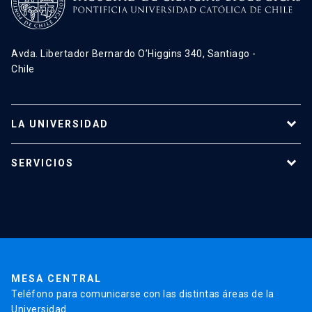
Avda. Libertador Bernardo O’Higgins 340, Santiago -
Chile
LA UNIVERSIDAD
Programas de estudio
SERVICIOS
Investigación
Red Salud UC
Extensión
Validación de Certificados
La Universidad
Pago de Matrículas
Código de Honor
Pago de Créditos
UC Transparente
Trabaja en la UC
Admisión
MESA CENTRAL
Teléfono para comunicarse con las distintas áreas de la
Universidad.