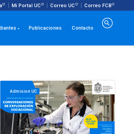
a
Mi Portal UC
Correo UC
Correo FCB
search
diantes
Publicaciones
Contacto
arrow_drop_down
Admision UC