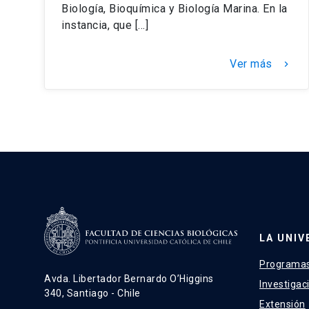
Biología, Bioquímica y Biología Marina. En la
instancia, que […]
Ver más
keyboard_arrow_right
LA UNIV
Programas
Avda. Libertador Bernardo O’Higgins
Investigac
340, Santiago - Chile
Extensión