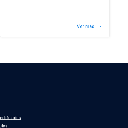
Ver más
keyboard_arrow_right
ertificados
ulas