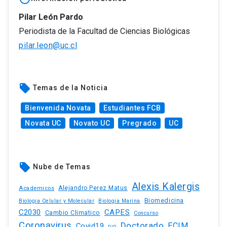
Pilar León Pardo
Periodista de la Facultad de Ciencias Biológicas
pilar.leon@uc.cl
local_offer
Temas de la Noticia
Bienvenida Novata
Estudiantes FCB
Novata UC
Novato UC
Pregrado
UC
local_offer
Nube de Temas
Alexis Kalergis
Academicos
Alejandro Perez Matus
Biomedicina
Biologia Celular y Molecular
Biologia Marina
C2030
CAPES
Cambio Climatico
Concurso
Coronavirus
Doctorado
ECIM
Covid19