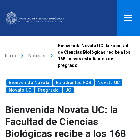
ACCESOS DIRECTOS
Bienvenida Novata UC: la Facultad
de Ciencias Biológicas recibe a los
keyboard_arrow_right
keyboard_arrow_right
Biblioteca
launch
Donaciones
launch
Inicio
Noticias
168 nuevos estudiantes de
pregrado
Mi portal UC
launch
Correo
launch
search
Bienvenida Novata
Estudiantes FCB
Novata UC
Novato UC
Pregrado
UC
Inicio
Bienvenida Novata UC: la
Facultad de Ciencias
keyboard_arrow_down
Quiénes somos
Biológicas recibe a los 168
keyboard_arrow_down
Direcciones
Investigación