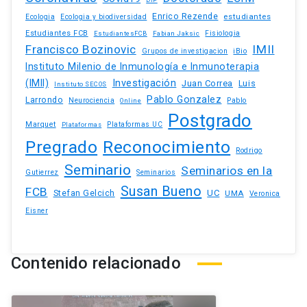
DIP
Enrico Rezende
estudiantes
Ecologia
Ecologia y biodiversidad
Estudiantes FCB
EstudiantesFCB
Fabian Jaksic
Fisiologia
Francisco Bozinovic
IMII
iBio
Grupos de investigacion
Instituto Milenio de Inmunología e Inmunoterapia
(IMII)
Investigación
Juan Correa
Luis
Instituto SECOS
Pablo Gonzalez
Larrondo
Neurociencia
Pablo
Online
Postgrado
Marquet
Plataformas UC
Plataformas
Pregrado
Reconocimiento
Rodrigo
Seminario
Seminarios en la
Gutierrez
Seminarios
Susan Bueno
FCB
Stefan Gelcich
UC
UMA
Veronica
Eisner
Contenido relacionado