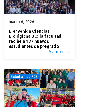
marzo 6, 2026
Bienvenida Ciencias
Biológicas UC: la facultad
recibe a 177 nuevos
estudiantes de pregrado
Ver más
keyboard_arrow_right
Estudiantes FCB