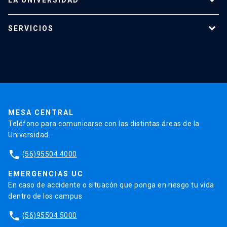
Programas de estudio
SERVICIOS
Investigación
Red Salud UC
Extensión
Validación de Certificados
La Universidad
Pago de Matrículas
Código de Honor
Pago de Créditos
UC Transparente
Trabaja en la UC
Admisión
MESA CENTRAL
Teléfono para comunicarse con las distintas áreas de la
Universidad.
phone
(56)95504 4000
EMERGENCIAS UC
En caso de accidente o situacón que ponga en riesgo tu vida
dentro de los campus
phone
(56)95504 5000