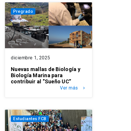
Pregrado
diciembre 1, 2025
Nuevas mallas de Biología y
Biología Marina para
contribuir al “Sueño UC”
Ver más
keyboard_arrow_right
Estudiantes FCB