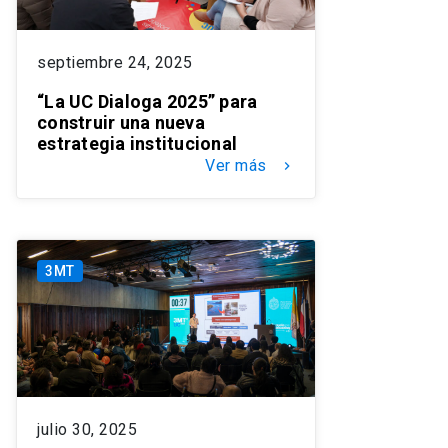
septiembre 24, 2025
“La UC Dialoga 2025” para
construir una nueva
estrategia institucional
Ver más
keyboard_arrow_right
3MT
julio 30, 2025