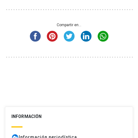
Compartir en...
INFORMACIÓN
face
Información periodística