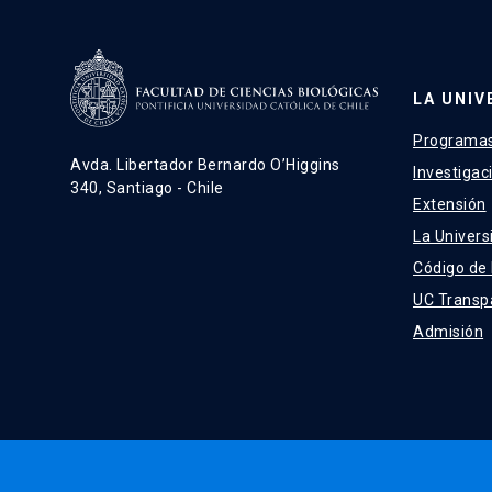
LA UNIV
Programas
Avda. Libertador Bernardo O’Higgins
Investigac
340, Santiago - Chile
Extensión
La Univers
Código de
UC Transp
Admisión