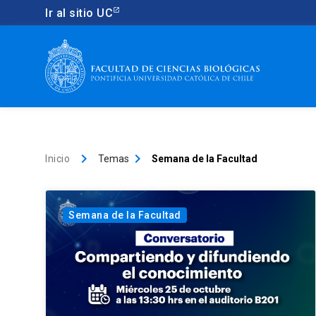
Ir al sitio UC
keyboard_arrow_right
keyboard_arrow_right
Inicio
Temas
Semana de la Facultad
Semana de la Facultad