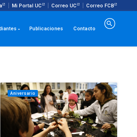
a
Mi Portal UC
Correo UC
Correo FCB
search
diantes
Publicaciones
Contacto
arrow_drop_down
Aniversario