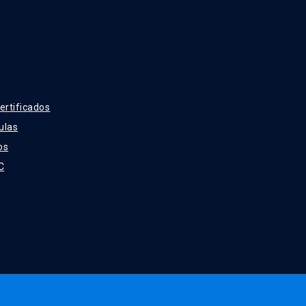
ertificados
ulas
os
C