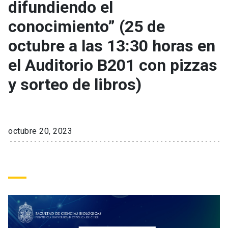
difundiendo el
conocimiento” (25 de
keyboard_arrow_down
Académicos
Dirección Investigación
Estudiantes
octubre a las 13:30 horas en
Consejo de Facultad
Grupos de Investigación
Pregrado
Publicaciones
el Auditorio B201 con pizzas
y sorteo de libros)
Secretaría Académica
Institutos y Centros
Postgrado
Contacto
Documentos FCB
FCB en el Territorio
Centro de Estudiantes
octubre 20, 2023
Redes Internacionales