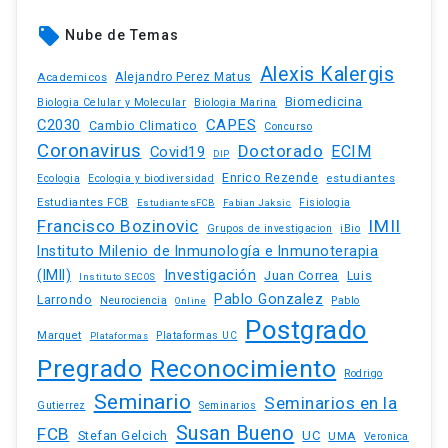
local_offer
Nube de Temas
Alexis Kalergis
Academicos
Alejandro Perez Matus
Biomedicina
Biologia Celular y Molecular
Biologia Marina
C2030
CAPES
Cambio Climatico
Concurso
Coronavirus
Doctorado
ECIM
Covid19
DIP
Enrico Rezende
estudiantes
Ecologia
Ecologia y biodiversidad
Estudiantes FCB
EstudiantesFCB
Fabian Jaksic
Fisiologia
Francisco Bozinovic
IMII
iBio
Grupos de investigacion
Instituto Milenio de Inmunología e Inmunoterapia
(IMII)
Investigación
Juan Correa
Luis
Instituto SECOS
Pablo Gonzalez
Larrondo
Neurociencia
Pablo
Online
Postgrado
Marquet
Plataformas UC
Plataformas
Pregrado
Reconocimiento
Rodrigo
Seminario
Seminarios en la
Gutierrez
Seminarios
Susan Bueno
FCB
Stefan Gelcich
UC
UMA
Veronica