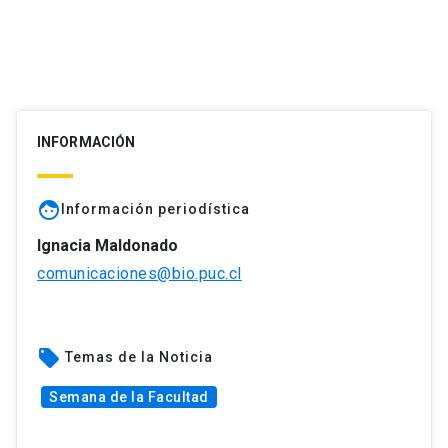
INFORMACIÓN
face
Información periodística
Ignacia Maldonado
comunicaciones@bio.puc.cl
local_offer
Temas de la Noticia
Semana de la Facultad