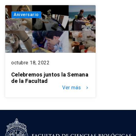
Aniversario
octubre 18, 2022
Celebremos juntos la Semana
de la Facultad
Ver más
keyboard_arrow_right