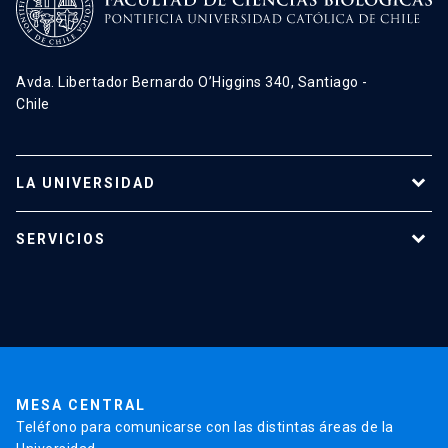
Avda. Libertador Bernardo O’Higgins 340, Santiago -
Chile
LA UNIVERSIDAD
Programas de estudio
SERVICIOS
Investigación
Red Salud UC
Extensión
Validación de Certificados
La Universidad
Pago de Matrículas
Código de Honor
Pago de Créditos
UC Transparente
Trabaja en la UC
Admisión
MESA CENTRAL
Teléfono para comunicarse con las distintas áreas de la