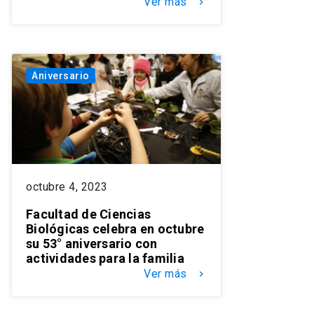
Ver más
keyboard_arrow_right
Aniversario
octubre 4, 2023
Facultad de Ciencias
Biológicas celebra en octubre
su 53° aniversario con
actividades para la familia
Ver más
keyboard_arrow_right