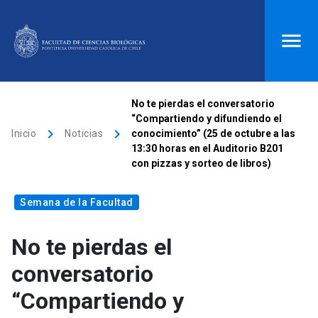
ACCESOS DIRECTOS
No te pierdas el conversatorio
“Compartiendo y difundiendo el
Biblioteca
launch
Donaciones
launch
keyboard_arrow_right
keyboard_arrow_right
Inicio
Noticias
conocimiento” (25 de octubre a las
13:30 horas en el Auditorio B201
Mi portal UC
launch
Correo
launch
con pizzas y sorteo de libros)
search
Semana de la Facultad
Inicio
No te pierdas el
conversatorio
keyboard_arrow_down
Quiénes somos
“Compartiendo y
keyboard_arrow_down
Direcciones
Investigación