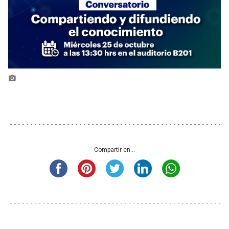
photo_camera
Compartir en...