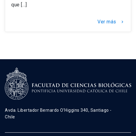
que […]
Ver más
keyboard_arrow_right
Avda. Libertador Bernardo O’Higgins 340, Santiago -
Chile