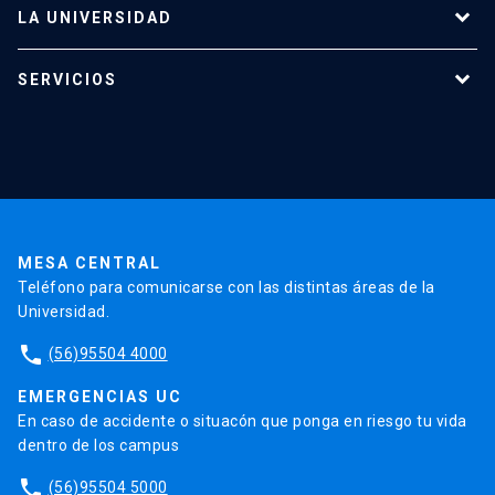
LA UNIVERSIDAD
Programas de estudio
SERVICIOS
Investigación
Red Salud UC
Extensión
Validación de Certificados
La Universidad
Pago de Matrículas
Código de Honor
Pago de Créditos
UC Transparente
Trabaja en la UC
Admisión
MESA CENTRAL
Teléfono para comunicarse con las distintas áreas de la
Universidad.
phone
(56)95504 4000
EMERGENCIAS UC
En caso de accidente o situacón que ponga en riesgo tu vida
dentro de los campus
phone
(56)95504 5000