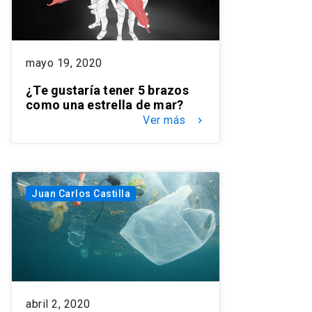
mayo 19, 2020
¿Te gustaría tener 5 brazos
como una estrella de mar?
Ver más
keyboard_arrow_right
Juan Carlos Castilla
abril 2, 2020