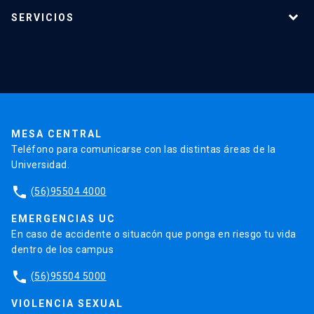
Programas de estudio
SERVICIOS
Investigación
Red Salud UC
Extensión
Validación de Certificados
La Universidad
Pago de Matrículas
Código de Honor
Pago de Créditos
UC Transparente
Trabaja en la UC
Admisión
MESA CENTRAL
Teléfono para comunicarse con las distintas áreas de la
Universidad.
phone
(56)95504 4000
EMERGENCIAS UC
En caso de accidente o situacón que ponga en riesgo tu vida
dentro de los campus
phone
(56)95504 5000
VIOLENCIA SEXUAL