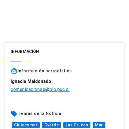
INFORMACIÓN
face
Información periodística
Ignacia Maldonado
comunicaciones@bio.puc.cl
local_offer
Temas de la Noticia
Chileesmar
Cverde
Las Cruces
Mar