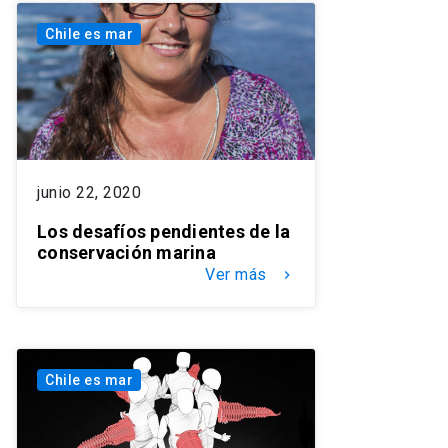
Chile es mar
junio 22, 2020
Los desafíos pendientes de la
conservación marina
Ver más
keyboard_arrow_right
Chile es mar