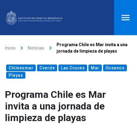
ACCESOS DIRECTOS
Programa Chile es Mar invita a una
keyboard_arrow_right
keyboard_arrow_right
Inicio
Noticias
jornada de limpieza de playas
Biblioteca
launch
Donaciones
launch
Chileesmar
Mi portal UC
launch
Cverde
Correo
Las Cruces
launch
Mar
Oceanos
Playas
search
Programa Chile es Mar
Inicio
invita a una jornada de
limpieza de playas
keyboard_arrow_down
Quiénes somos
keyboard_arrow_down
Direcciones
Investigación