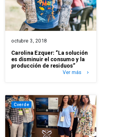
octubre 3, 2018
Carolina Ezquer: “La solución
es disminuir el consumo y la
producción de residuos”
Ver más
keyboard_arrow_right
Cverde