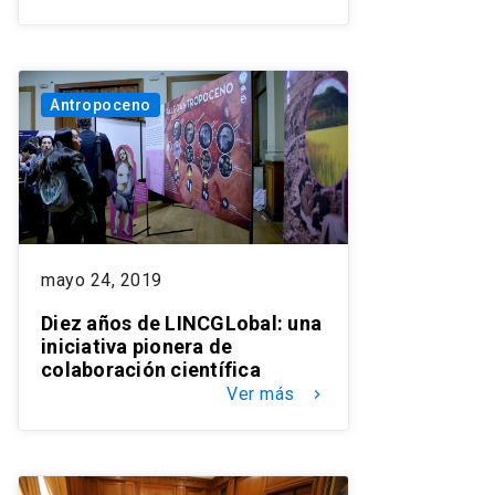
Antropoceno
mayo 24, 2019
Diez años de LINCGLobal: una
iniciativa pionera de
colaboración científica
Ver más
keyboard_arrow_right