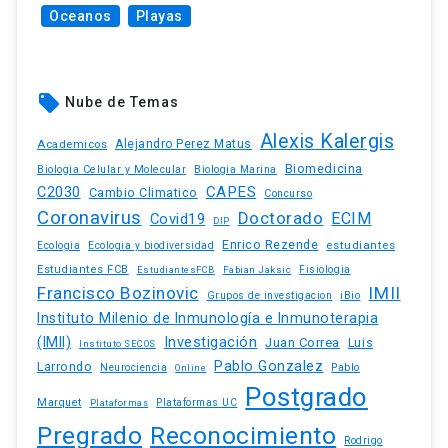
Oceanos
Playas
local_offer
Nube de Temas
Alexis Kalergis
Academicos
Alejandro Perez Matus
Biomedicina
Biologia Celular y Molecular
Biologia Marina
C2030
CAPES
Cambio Climatico
Concurso
Coronavirus
Doctorado
ECIM
Covid19
DIP
Enrico Rezende
estudiantes
Ecologia
Ecologia y biodiversidad
Estudiantes FCB
EstudiantesFCB
Fabian Jaksic
Fisiologia
Francisco Bozinovic
IMII
iBio
Grupos de investigacion
Instituto Milenio de Inmunología e Inmunoterapia
(IMII)
Investigación
Juan Correa
Luis
Instituto SECOS
Pablo Gonzalez
Larrondo
Neurociencia
Pablo
Online
Postgrado
Marquet
Plataformas UC
Plataformas
Pregrado
Reconocimiento
Rodrigo