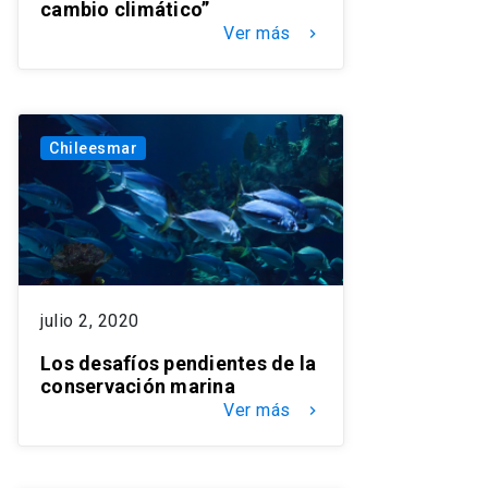
cambio climático”
Ver más
keyboard_arrow_right
Chileesmar
julio 2, 2020
Los desafíos pendientes de la
conservación marina
Ver más
keyboard_arrow_right