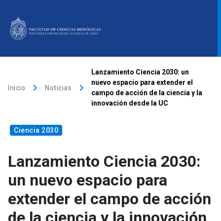
ACCESOS DIRECTOS
Lanzamiento Ciencia 2030: un
nuevo espacio para extender el
keyboard_arrow_right
keyboard_arrow_right
Biblioteca
launch
Donaciones
launch
Mi portal UC
launch
Inicio
Noticias
campo de acción de la ciencia y la
innovación desde la UC
Correo
launch
search
Ciencia 2030
Lanzamiento Ciencia 2030:
Inicio
un nuevo espacio para
Quiénes somos
extender el campo de acción
de la ciencia y la innovación
Direcciones
Investigación