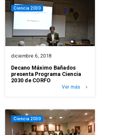
Ciencia 2030
diciembre 6, 2018
Decano Máximo Bañados
presenta Programa Ciencia
2030 de CORFO
Ver más
keyboard_arrow_right
Ciencia 2030