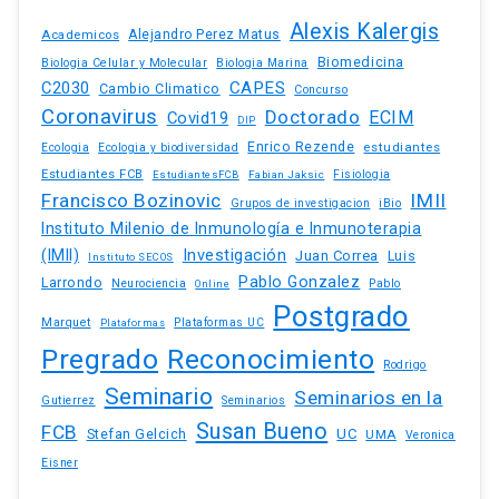
Alexis Kalergis
Academicos
Alejandro Perez Matus
Biomedicina
Biologia Celular y Molecular
Biologia Marina
C2030
CAPES
Cambio Climatico
Concurso
Coronavirus
Doctorado
ECIM
Covid19
DIP
Enrico Rezende
estudiantes
Ecologia
Ecologia y biodiversidad
Estudiantes FCB
EstudiantesFCB
Fabian Jaksic
Fisiologia
Francisco Bozinovic
IMII
iBio
Grupos de investigacion
Instituto Milenio de Inmunología e Inmunoterapia
(IMII)
Investigación
Juan Correa
Luis
Instituto SECOS
Pablo Gonzalez
Larrondo
Neurociencia
Pablo
Online
Postgrado
Marquet
Plataformas UC
Plataformas
Pregrado
Reconocimiento
Rodrigo
Seminario
Seminarios en la
Gutierrez
Seminarios
Susan Bueno
FCB
Stefan Gelcich
UC
UMA
Veronica
Eisner