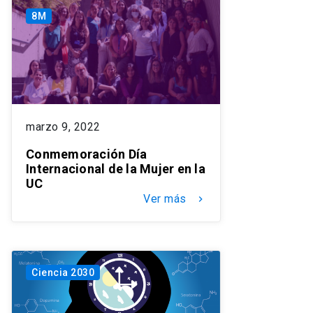
8M
marzo 9, 2022
Conmemoración Día
Internacional de la Mujer en la
UC
Ver más
keyboard_arrow_right
Ciencia 2030