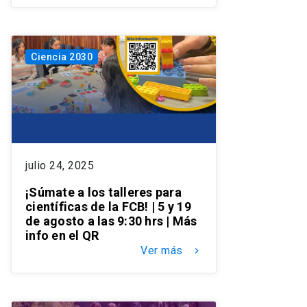
Ciencia 2030
julio 24, 2025
¡Súmate a los talleres para
científicas de la FCB! | 5 y 19
de agosto a las 9:30 hrs | Más
info en el QR
Ver más
keyboard_arrow_right