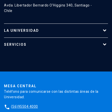
Avda. Libertador Bernardo O’Higgins 340, Santiago -
Chile
LA UNIVERSIDAD
Programas de estudio
SERVICIOS
Investigación
Red Salud UC
Extensión
Validación de Certificados
La Universidad
Pago de Matrículas
Código de Honor
Pago de Créditos
UC Transparente
Trabaja en la UC
Admisión
MESA CENTRAL
Teléfono para comunicarse con las distintas áreas de la
Universidad.
phone
(56)95504 4000