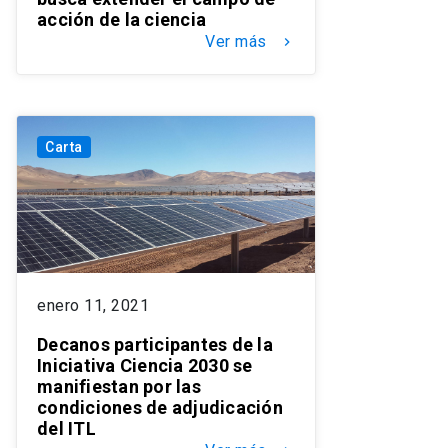
acción de la ciencia
Ver más
keyboard_arrow_right
Carta
enero 11, 2021
Decanos participantes de la
Iniciativa Ciencia 2030 se
manifiestan por las
condiciones de adjudicación
del ITL