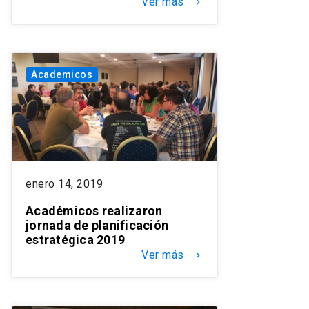
Ver más
keyboard_arrow_right
Academicos
enero 14, 2019
Académicos realizaron
jornada de planificación
estratégica 2019
Ver más
keyboard_arrow_right