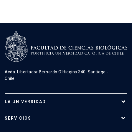
Avda. Libertador Bernardo O’Higgins 340, Santiago -
Chile
LA UNIVERSIDAD
Programas de estudio
SERVICIOS
Investigación
Red Salud UC
Extensión