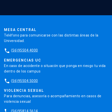
Validación de Certificados
La Universidad
Pago de Matrículas
Código de Honor
Pago de Créditos
UC Transparente
Trabaja en la UC
Admisión
MESA CENTRAL
Teléfono para comunicarse con las distintas áreas de la
Universidad.
phone
(56)95504 4000
EMERGENCIAS UC
En caso de accidente o situacón que ponga en riesgo tu vida
dentro de los campus
phone
(56)95504 5000
VIOLENCIA SEXUAL
Para denuncias, asesoría o acompañamiento en casos de
violencia sexual
phone
(56)95814 5614