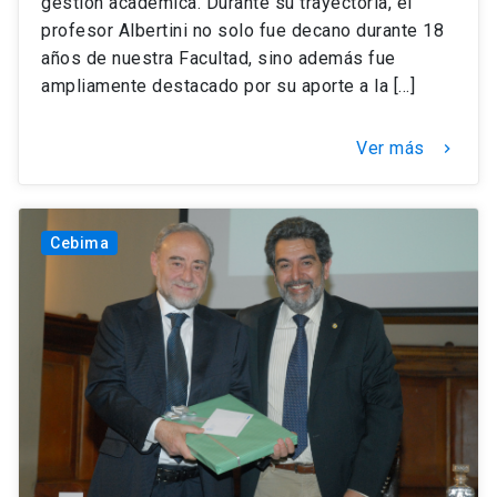
gestión académica. Durante su trayectoria, el
profesor Albertini no solo fue decano durante 18
años de nuestra Facultad, sino además fue
ampliamente destacado por su aporte a la […]
Ver más
keyboard_arrow_right
Cebima