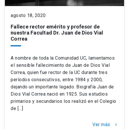
keyboard_arrow_down
agosto 18, 2020
Académicos
Dirección Investigación
Estudiantes
Fallece rector emérito y profesor de
Consejo de Facultad
Grupos de Investigación
Pregrado
Publicaciones
nuestra Facultad Dr. Juan de Dios Vial
Correa
Secretaría Académica
Institutos y Centros
Postgrado
Contacto
A nombre de toda la Comunidad UC, lamentamos
Documentos FCB
FCB en el Territorio
Centro de Estudiantes
el sensible fallecimiento de Juan de Dios Vial
Correa, quien fue rector de la UC durante tres
períodos consecutivos, entre 1984 y 2000,
Redes Internacionales
dejando un importante legado. Biografía Juan de
Dios Vial Correa nació en 1925. Sus estudios
primarios y secundarios los realizó en el Colegio
de […]
Ver más
keyboard_arrow_right