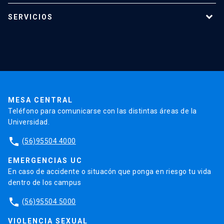
Programas de estudio
SERVICIOS
Investigación
Red Salud UC
Extensión
Validación de Certificados
La Universidad
Pago de Matrículas
Código de Honor
Pago de Créditos
UC Transparente
Trabaja en la UC
Admisión
MESA CENTRAL
Teléfono para comunicarse con las distintas áreas de la
Universidad.
phone
(56)95504 4000
EMERGENCIAS UC
En caso de accidente o situacón que ponga en riesgo tu vida
dentro de los campus
phone
(56)95504 5000
VIOLENCIA SEXUAL