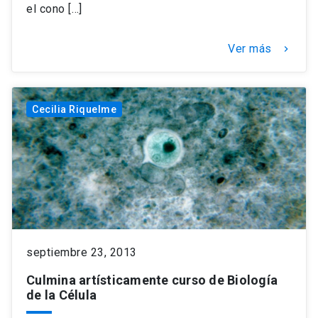
el cono […]
Ver más
keyboard_arrow_right
Cecilia Riquelme
septiembre 23, 2013
Culmina artísticamente curso de Biología
de la Célula