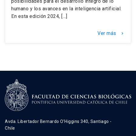
posibilidades para el desarrollo íntegro de lo
humano y los avances en la inteligencia artificial.
En esta edición 2024, […]
Ver más
keyboard_arrow_right
Avda. Libertador Bernardo O’Higgins 340, Santiago -
Chile