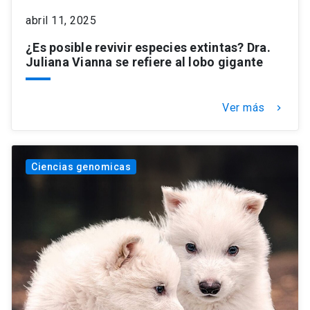
abril 11, 2025
¿Es posible revivir especies extintas? Dra.
Juliana Vianna se refiere al lobo gigante
Ver más
keyboard_arrow_right
Ciencias genomicas