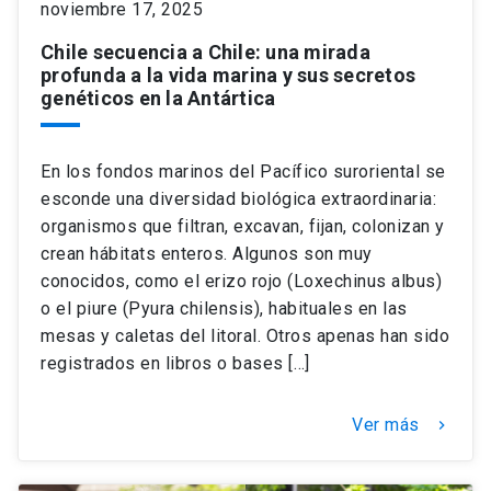
noviembre 17, 2025
Chile secuencia a Chile: una mirada
keyboard_arrow_down
Académicos
Dirección Investigación
Estudiantes
profunda a la vida marina y sus secretos
genéticos en la Antártica
Consejo de Facultad
Grupos de Investigación
Pregrado
Publicaciones
En los fondos marinos del Pacífico suroriental se
Secretaría Académica
Institutos y Centros
Postgrado
Contacto
esconde una diversidad biológica extraordinaria:
organismos que filtran, excavan, fijan, colonizan y
Documentos FCB
FCB en el Territorio
Centro de Estudiantes
crean hábitats enteros. Algunos son muy
conocidos, como el erizo rojo (Loxechinus albus)
Redes Internacionales
o el piure (Pyura chilensis), habituales en las
mesas y caletas del litoral. Otros apenas han sido
registrados en libros o bases […]
Ver más
keyboard_arrow_right