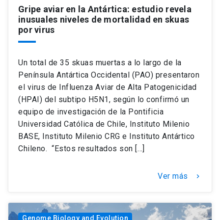
Gripe aviar en la Antártica: estudio revela
inusuales niveles de mortalidad en skuas
por virus
Un total de 35 skuas muertas a lo largo de la
Península Antártica Occidental (PAO) presentaron
el virus de Influenza Aviar de Alta Patogenicidad
(HPAI) del subtipo H5N1, según lo confirmó un
equipo de investigación de la Pontificia
Universidad Católica de Chile, Instituto Milenio
BASE, Instituto Milenio CRG e Instituto Antártico
Chileno. “Estos resultados son […]
Ver más
keyboard_arrow_right
Genome Biology and Evolution