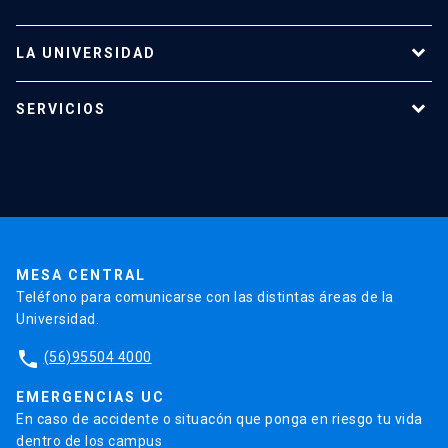
LA UNIVERSIDAD
Programas de estudio
SERVICIOS
Investigación
Red Salud UC
Extensión
Validación de Certificados
La Universidad
Pago de Matrículas
Código de Honor
Pago de Créditos
UC Transparente
Trabaja en la UC
Admisión
MESA CENTRAL
Teléfono para comunicarse con las distintas áreas de la
Universidad.
phone
(56)95504 4000
EMERGENCIAS UC
En caso de accidente o situacón que ponga en riesgo tu vida
dentro de los campus