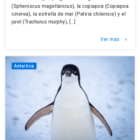
(Spheniscus magellanicus), la copiapoa (Copiapoa
cinerea), la estrella de mar (Patiria chilensis) y el
jurel (Trachurus murphy), […]
Ver más
keyboard_arrow_right
Antartica