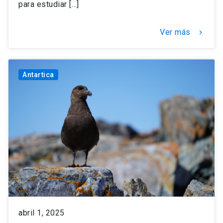
para estudiar […]
Ver más
keyboard_arrow_right
Antartica
abril 1, 2025