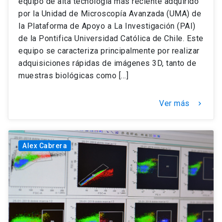
equipo de alta tecnología más reciente adquirido
por la Unidad de Microscopía Avanzada (UMA) de
la Plataforma de Apoyo a La Investigación (PAI)
de la Pontifica Universidad Católica de Chile. Este
equipo se caracteriza principalmente por realizar
adquisiciones rápidas de imágenes 3D, tanto de
muestras biológicas como […]
Ver más
keyboard_arrow_right
Alex Cabrera