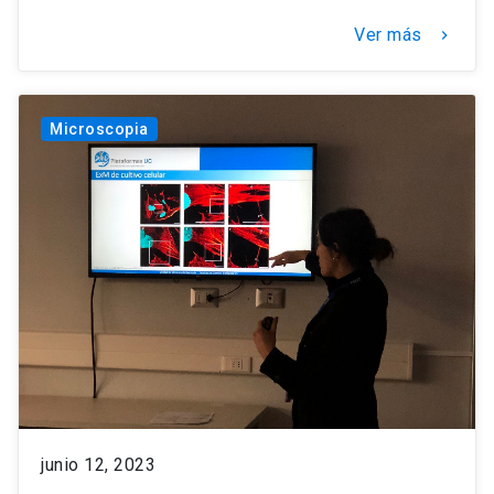
Ver más
keyboard_arrow_right
Microscopia
junio 12, 2023