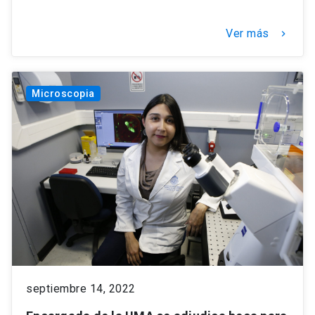
Ver más
keyboard_arrow_right
Microscopia
septiembre 14, 2022