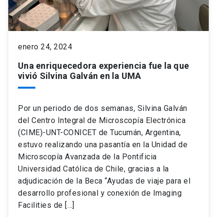
keyboard_arrow_down
Académicos
Dirección Investigación
Estudiantes
enero 24, 2024
Consejo de Facultad
Grupos de Investigación
Pregrado
Publicaciones
Una enriquecedora experiencia fue la que
vivió Silvina Galván en la UMA
Secretaría Académica
Institutos y Centros
Postgrado
Contacto
Por un periodo de dos semanas, Silvina Galván
Documentos FCB
FCB en el Territorio
Centro de Estudiantes
del Centro Integral de Microscopía Electrónica
(CIME)-UNT-CONICET de Tucumán, Argentina,
Redes Internacionales
estuvo realizando una pasantía en la Unidad de
Microscopía Avanzada de la Pontificia
Universidad Católica de Chile, gracias a la
adjudicación de la Beca “Ayudas de viaje para el
desarrollo profesional y conexión de Imaging
Facilities de […]