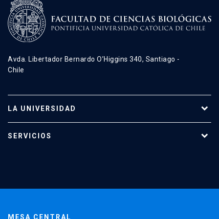
Avda. Libertador Bernardo O’Higgins 340, Santiago -
Chile
LA UNIVERSIDAD
Programas de estudio
SERVICIOS
Investigación
Red Salud UC
Extensión
Validación de Certificados
La Universidad
Pago de Matrículas
Código de Honor
Pago de Créditos
UC Transparente
Trabaja en la UC
Admisión
MESA CENTRAL