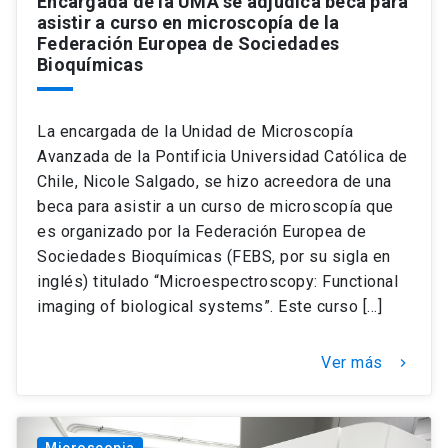
Encargada de la UMA se adjudica beca para
asistir a curso en microscopía de la
Federación Europea de Sociedades
Bioquímicas
La encargada de la Unidad de Microscopía
Avanzada de la Pontificia Universidad Católica de
Chile, Nicole Salgado, se hizo acreedora de una
beca para asistir a un curso de microscopía que
es organizado por la Federación Europea de
Sociedades Bioquímicas (FEBS, por su sigla en
inglés) titulado “Microespectroscopy: Functional
imaging of biological systems”. Este curso […]
Ver más
keyboard_arrow_right