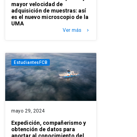
mayor velocidad de
adquisición de muestras: así
es el nuevo microscopio de la
UMA
Ver más
keyboard_arrow_right
EstudiantesFCB
mayo 29, 2024
Expedición, compañerismo y
obtención de datos para
aportar al conocimiento del