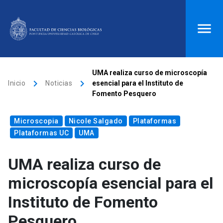
ACCESOS DIRECTOS
UMA realiza curso de microscopía
keyboard_arrow_right
keyboard_arrow_right
Inicio
Noticias
esencial para el Instituto de
Biblioteca
launch
Donaciones
launch
Fomento Pesquero
Mi portal UC
launch
Correo
launch
Microscopia
Nicole Salgado
Plataformas
search
Plataformas UC
UMA
UMA realiza curso de
Inicio
microscopía esencial para el
keyboard_arrow_down
Quiénes somos
Instituto de Fomento
Pesquero
keyboard_arrow_down
Direcciones
Investigación