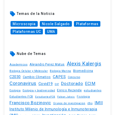
local_offer
Temas de la Noticia
Microscopia
Nicole Salgado
Plataformas
Plataformas UC
UMA
local_offer
Nube de Temas
Alexis Kalergis
Academicos
Alejandro Perez Matus
Biomedicina
Biologia Celular y Molecular
Biologia Marina
C2030
CAPES
Cambio Climatico
Concurso
Coronavirus
Doctorado
ECIM
Covid19
DIP
Enrico Rezende
estudiantes
Ecologia
Ecologia y biodiversidad
Estudiantes FCB
EstudiantesFCB
Fabian Jaksic
Fisiologia
Francisco Bozinovic
IMII
iBio
Grupos de investigacion
Instituto Milenio de Inmunología e Inmunoterapia