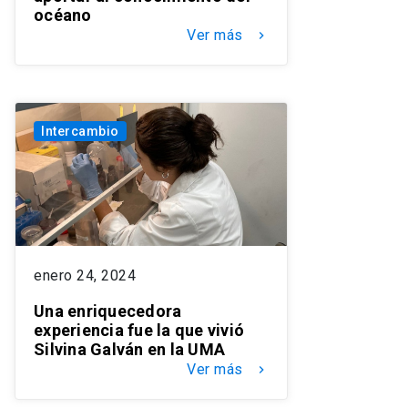
océano
Ver más
keyboard_arrow_right
Intercambio
enero 24, 2024
Una enriquecedora
experiencia fue la que vivió
Silvina Galván en la UMA
Ver más
keyboard_arrow_right