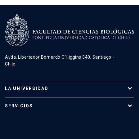
Avda. Libertador Bernardo O’Higgins 340, Santiago -
Chile
LA UNIVERSIDAD
Programas de estudio
SERVICIOS
Investigación
Red Salud UC
Extensión
Validación de Certificados
La Universidad
Pago de Matrículas
Código de Honor