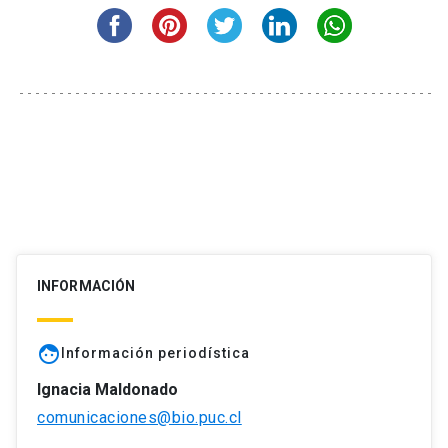
INFORMACIÓN
face
Información periodística
Ignacia Maldonado
comunicaciones@bio.puc.cl