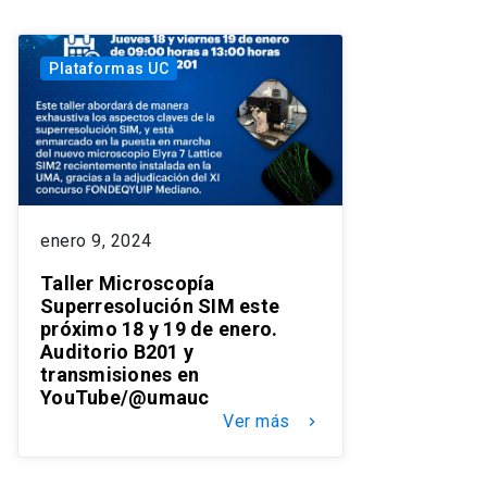
Plataformas UC
enero 9, 2024
Taller Microscopía
Superresolución SIM este
próximo 18 y 19 de enero.
Auditorio B201 y
transmisiones en
YouTube/@umauc
Ver más
keyboard_arrow_right