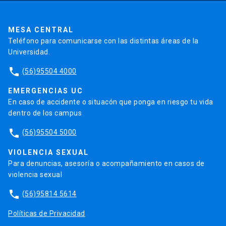
Pago de Créditos
UC Transparente
Trabaja en la UC
Admisión
MESA CENTRAL
Teléfono para comunicarse con las distintas áreas de la
Universidad.
phone
(56)95504 4000
EMERGENCIAS UC
En caso de accidente o situacón que ponga en riesgo tu vida
dentro de los campus
phone
(56)95504 5000
VIOLENCIA SEXUAL
Para denuncias, asesoría o acompañamiento en casos de
violencia sexual
phone
(56)95814 5614
Políticas de Privacidad