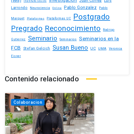
(IMII)
Investigación
Juan Correa
Luis
Instituto SECOS
Pablo Gonzalez
Larrondo
Neurociencia
Pablo
Online
Postgrado
Marquet
Plataformas UC
Plataformas
Pregrado
Reconocimiento
Rodrigo
Seminario
Seminarios en la
Gutierrez
Seminarios
Susan Bueno
FCB
Stefan Gelcich
UC
UMA
Veronica
Eisner
Contenido relacionado
Colaboracion