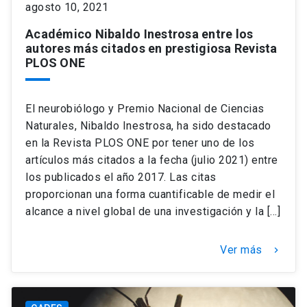
agosto 10, 2021
Académico Nibaldo Inestrosa entre los
keyboard_arrow_down
Académicos
Dirección Investigación
Estudiantes
autores más citados en prestigiosa Revista
PLOS ONE
Consejo de Facultad
Grupos de Investigación
Pregrado
Publicaciones
El neurobiólogo y Premio Nacional de Ciencias
Secretaría Académica
Institutos y Centros
Postgrado
Contacto
Naturales, Nibaldo Inestrosa, ha sido destacado
en la Revista PLOS ONE por tener uno de los
Documentos FCB
FCB en el Territorio
Centro de Estudiantes
artículos más citados a la fecha (julio 2021) entre
los publicados el año 2017. Las citas
Redes Internacionales
proporcionan una forma cuantificable de medir el
alcance a nivel global de una investigación y la […]
Ver más
keyboard_arrow_right