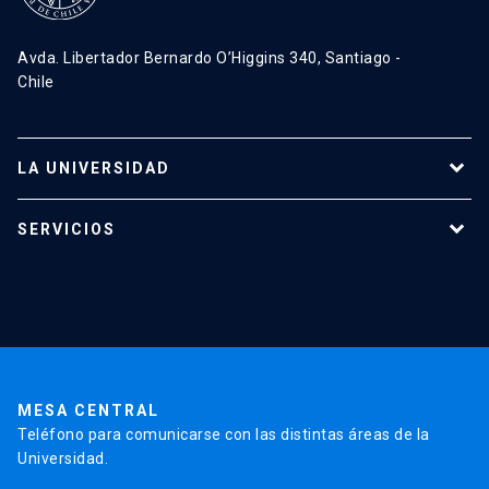
Avda. Libertador Bernardo O’Higgins 340, Santiago -
Chile
LA UNIVERSIDAD
Programas de estudio
SERVICIOS
Investigación
Red Salud UC
Extensión
Validación de Certificados
La Universidad
Pago de Matrículas
Código de Honor
Pago de Créditos
UC Transparente
Trabaja en la UC
Admisión
MESA CENTRAL
Teléfono para comunicarse con las distintas áreas de la
Universidad.