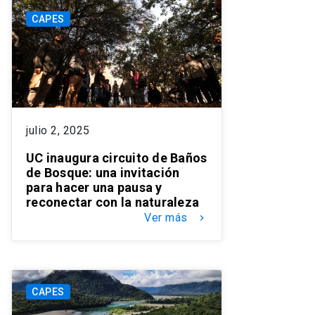
CAPES
julio 2, 2025
UC inaugura circuito de Baños
de Bosque: una invitación
para hacer una pausa y
reconectar con la naturaleza
Ver más
keyboard_arrow_right
CAPES