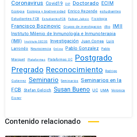
Coronavirus
Doctorado
ECIM
Covid19
DIP
Enrico Rezende
estudiantes
Ecologia
Ecologia y biodiversidad
Estudiantes FCB
EstudiantesFCB
Fabian Jaksic
Fisiologia
Francisco Bozinovic
IMII
iBio
Grupos de investigacion
Instituto Milenio de Inmunología e Inmunoterapia
(IMII)
Investigación
Juan Correa
Luis
Instituto SECOS
Pablo Gonzalez
Larrondo
Neurociencia
Pablo
Online
Postgrado
Marquet
Plataformas UC
Plataformas
Pregrado
Reconocimiento
Rodrigo
Seminario
Seminarios en la
Gutierrez
Seminarios
Susan Bueno
FCB
Stefan Gelcich
UC
UMA
Veronica
Eisner
Contenido relacionado