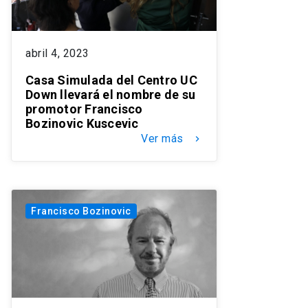
abril 4, 2023
Casa Simulada del Centro UC
Down llevará el nombre de su
promotor Francisco
Bozinovic Kuscevic
Ver más
keyboard_arrow_right
Francisco Bozinovic