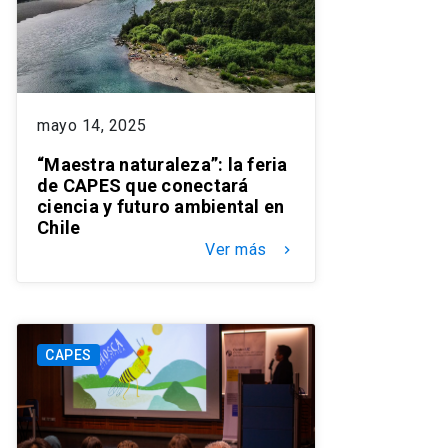
mayo 14, 2025
“Maestra naturaleza”: la feria
de CAPES que conectará
ciencia y futuro ambiental en
Chile
Ver más
keyboard_arrow_right
CAPES