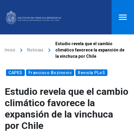
ACCESOS DIRECTOS
Estudio revela que el cambio
keyboard_arrow_right
keyboard_arrow_right
Inicio
Noticias
climático favorece la expansión de
Biblioteca
launch
Donaciones
launch
la vinchuca por Chile
Mi portal UC
launch
Correo
launch
CAPES
Francisco Bozinovic
Revista PLoS
search
Estudio revela que el cambio
Inicio
climático favorece la
expansión de la vinchuca
keyboard_arrow_down
Quiénes somos
por Chile
keyboard_arrow_down
Direcciones
Investigación