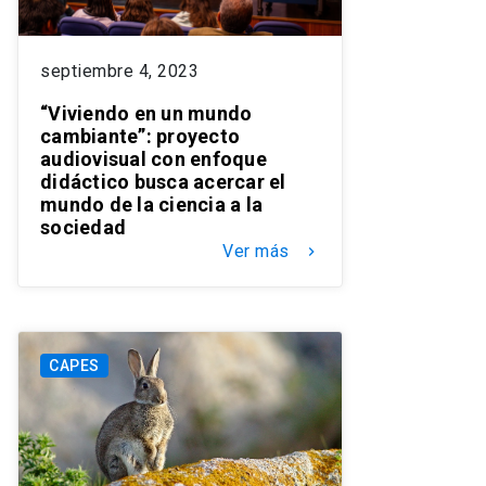
septiembre 4, 2023
“Viviendo en un mundo
cambiante”: proyecto
audiovisual con enfoque
didáctico busca acercar el
mundo de la ciencia a la
sociedad
Ver más
keyboard_arrow_right
CAPES