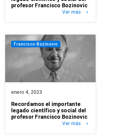
profesor Francisco Bozinovic
Ver más
keyboard_arrow_right
Francisco Bozinovic
enero 4, 2023
Recordamos el importante
legado científico y social del
profesor Francisco Bozinovic
Ver más
keyboard_arrow_right