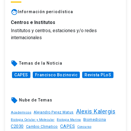
face
Información periodística
Centros e Institutos
Institutos y centros, estaciones y/o redes
internacionales
local_offer
Temas de la Noticia
CAPES
Francisco Bozinovic
Revista PLoS
local_offer
Nube de Temas
Alexis Kalergis
Academicos
Alejandro Perez Matus
Biomedicina
Biologia Celular y Molecular
Biologia Marina
C2030
CAPES
Cambio Climatico
Concurso