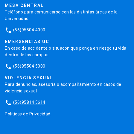
Trabaja en la UC
Admisión
MESA CENTRAL
Teléfono para comunicarse con las distintas áreas de la
Universidad.
phone
(56)95504 4000
EMERGENCIAS UC
En caso de accidente o situacón que ponga en riesgo tu vida
dentro de los campus
phone
(56)95504 5000
VIOLENCIA SEXUAL
Para denuncias, asesoría o acompañamiento en casos de
violencia sexual
phone
(56)95814 5614
Políticas de Privacidad