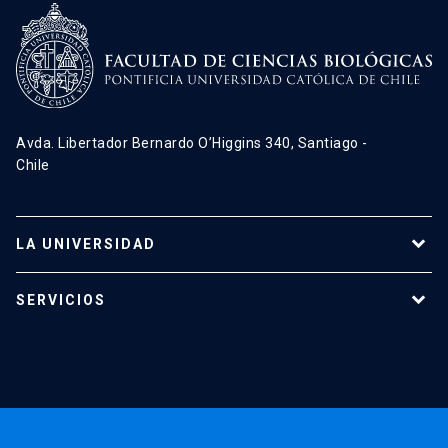
Avda. Libertador Bernardo O’Higgins 340, Santiago -
Chile
LA UNIVERSIDAD
Programas de estudio
SERVICIOS
Investigación
Red Salud UC
Extensión
Validación de Certificados
La Universidad
Pago de Matrículas
Código de Honor
Pago de Créditos
UC Transparente