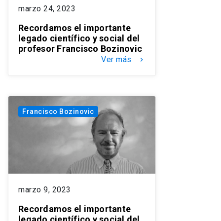
marzo 24, 2023
Recordamos el importante
legado científico y social del
profesor Francisco Bozinovic
Ver más
keyboard_arrow_right
Francisco Bozinovic
marzo 9, 2023
Recordamos el importante
legado científico y social del