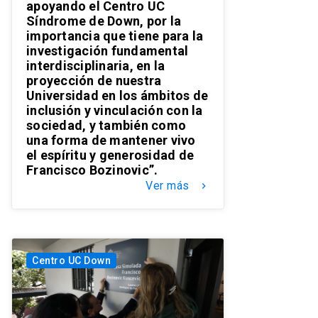
apoyando el Centro UC
Síndrome de Down, por la
importancia que tiene para la
investigación fundamental
interdisciplinaria, en la
proyección de nuestra
Universidad en los ámbitos de
inclusión y vinculación con la
sociedad, y también como
una forma de mantener vivo
el espíritu y generosidad de
Francisco Bozinovic”.
Ver más
keyboard_arrow_right
Centro UC Down