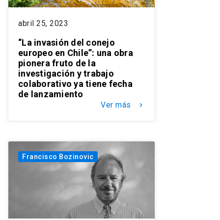
abril 25, 2023
“La invasión del conejo
europeo en Chile”: una obra
pionera fruto de la
investigación y trabajo
colaborativo ya tiene fecha
de lanzamiento
Ver más
keyboard_arrow_right
Francisco Bozinovic