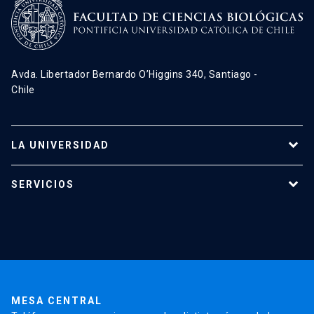
Avda. Libertador Bernardo O’Higgins 340, Santiago -
Chile
LA UNIVERSIDAD
Programas de estudio
SERVICIOS
Investigación
Red Salud UC
Extensión
Validación de Certificados
La Universidad
Pago de Matrículas
Código de Honor
Pago de Créditos
UC Transparente
Trabaja en la UC
Admisión
MESA CENTRAL