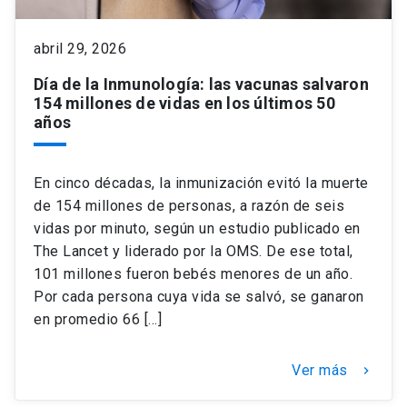
keyboard_arrow_down
Académicos
Dirección Investigación
Estudiantes
abril 29, 2026
Día de la Inmunología: las vacunas salvaron
Consejo de Facultad
Grupos de Investigación
Pregrado
Publicaciones
154 millones de vidas en los últimos 50
años
Secretaría Académica
Institutos y Centros
Postgrado
Contacto
En cinco décadas, la inmunización evitó la muerte
Documentos FCB
FCB en el Territorio
Centro de Estudiantes
de 154 millones de personas, a razón de seis
vidas por minuto, según un estudio publicado en
The Lancet y liderado por la OMS. De ese total,
Redes Internacionales
101 millones fueron bebés menores de un año.
Por cada persona cuya vida se salvó, se ganaron
en promedio 66 […]
Ver más
keyboard_arrow_right