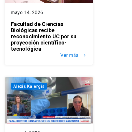
mayo 14, 2026
Facultad de Ciencias
Biológicas recibe
reconocimiento UC por su
proyección científico-
tecnológica
Ver más
keyboard_arrow_right
Alexis Kalergis