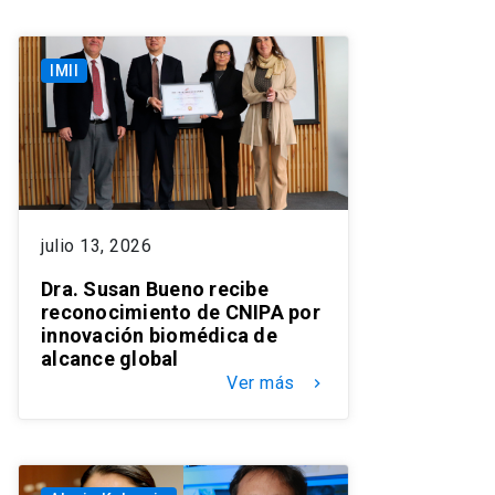
IMII
julio 13, 2026
Dra. Susan Bueno recibe
reconocimiento de CNIPA por
innovación biomédica de
alcance global
Ver más
keyboard_arrow_right