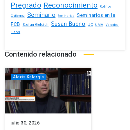
Pregrado
Reconocimiento
Rodrigo
Seminario
Seminarios en la
Gutierrez
Seminarios
Susan Bueno
FCB
Stefan Gelcich
UC
UMA
Veronica
Eisner
Contenido relacionado
Alexis Kalergis
julio 30, 2026