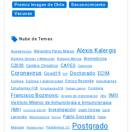
Premio Imagen de Chile
Reconocimiento
Vacunas
local_offer
Nube de Temas
Alexis Kalergis
Academicos
Alejandro Perez Matus
Biomedicina
Biologia Celular y Molecular
Biologia Marina
C2030
CAPES
Cambio Climatico
Concurso
Coronavirus
Doctorado
ECIM
Covid19
DIP
Enrico Rezende
estudiantes
Ecologia
Ecologia y biodiversidad
Estudiantes FCB
EstudiantesFCB
Fabian Jaksic
Fisiologia
Francisco Bozinovic
IMII
iBio
Grupos de investigacion
Instituto Milenio de Inmunología e Inmunoterapia
(IMII)
Investigación
Juan Correa
Luis
Instituto SECOS
Pablo Gonzalez
Larrondo
Neurociencia
Pablo
Online
Postgrado
Marquet
Plataformas UC
Plataformas