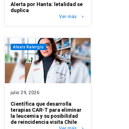
Alerta por Hanta: letalidad se
duplica
Ver más
keyboard_arrow_right
Alexis Kalergis
julio 29, 2026
Científica que desarrolla
terapias CAR-T para eliminar
la leucemia y su posibilidad
de reincidencia visita Chile
Ver más
keyboard_arrow_right