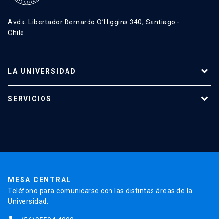
Avda. Libertador Bernardo O’Higgins 340, Santiago -
Chile
LA UNIVERSIDAD
Programas de estudio
SERVICIOS
Investigación
Red Salud UC
Extensión
Validación de Certificados
La Universidad
Pago de Matrículas
Código de Honor
Pago de Créditos
UC Transparente
Trabaja en la UC
Admisión
MESA CENTRAL
Teléfono para comunicarse con las distintas áreas de la
Universidad.