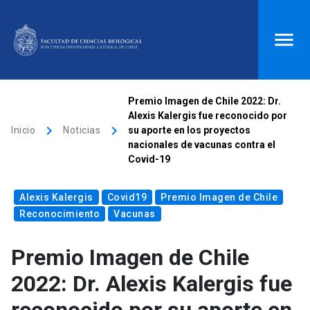
ACCESOS DIRECTOS
Premio Imagen de Chile 2022: Dr.
Alexis Kalergis fue reconocido por
Biblioteca
launch
Donaciones
launch
keyboard_arrow_right
keyboard_arrow_right
Inicio
Noticias
su aporte en los proyectos
nacionales de vacunas contra el
Mi portal UC
launch
Correo
launch
Covid-19
search
Alexis Kalergis
Covid19
Premio Imagen de Chile
Reconocimiento
Vacunas
Inicio
Premio Imagen de Chile
keyboard_arrow_down
Quiénes somos
2022: Dr. Alexis Kalergis fue
keyboard_arrow_down
Direcciones
Investigación