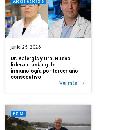
Alexis Kalergis
junio 25, 2026
Dr. Kalergis y Dra. Bueno
lideran ranking de
inmunología por tercer año
consecutivo
Ver más
keyboard_arrow_right
ECIM