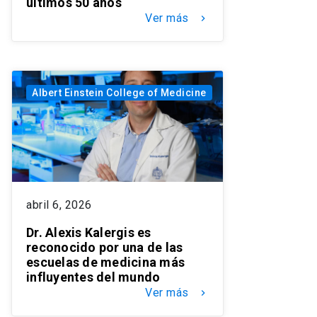
últimos 50 años
Ver más
keyboard_arrow_right
Albert Einstein College of Medicine
abril 6, 2026
Dr. Alexis Kalergis es
reconocido por una de las
escuelas de medicina más
influyentes del mundo
Ver más
keyboard_arrow_right