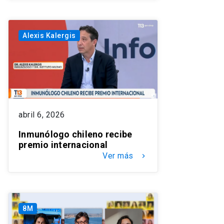
Alexis Kalergis
abril 6, 2026
Inmunólogo chileno recibe
premio internacional
Ver más
keyboard_arrow_right
8M