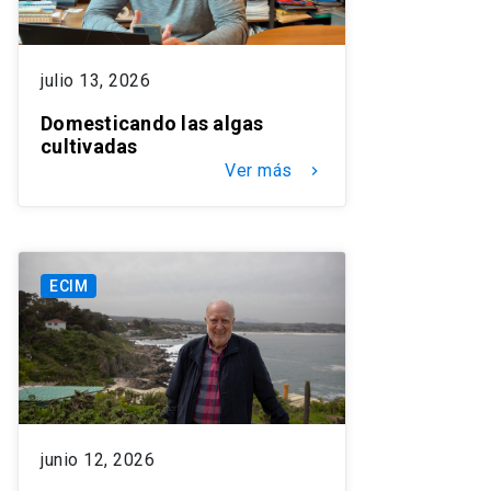
julio 13, 2026
Domesticando las algas
cultivadas
Ver más
keyboard_arrow_right
ECIM
junio 12, 2026