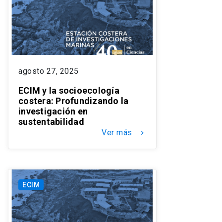
agosto 27, 2025
ECIM y la socioecología
costera: Profundizando la
investigación en
sustentabilidad
Ver más
keyboard_arrow_right
ECIM