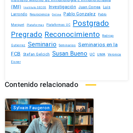
(IMII)
Investigación
Juan Correa
Luis
Instituto SECOS
Pablo Gonzalez
Larrondo
Neurociencia
Pablo
Online
Postgrado
Marquet
Plataformas UC
Plataformas
Pregrado
Reconocimiento
Rodrigo
Seminario
Seminarios en la
Gutierrez
Seminarios
Susan Bueno
FCB
Stefan Gelcich
UC
UMA
Veronica
Eisner
Contenido relacionado
Sylvain Faugeron