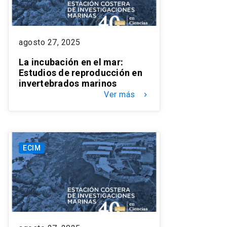
agosto 27, 2025
La incubación en el mar:
Estudios de reproducción en
invertebrados marinos
Ver más
keyboard_arrow_right
ECIM