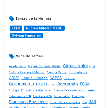
local_offer
Temas de la Noticia
ECIM
Nucleo Milenio MASH
Sylvain Faugeron
local_offer
Nube de Temas
Alexis Kalergis
Academicos
Alejandro Perez Matus
Biomedicina
Biologia Celular y Molecular
Biologia Marina
C2030
CAPES
Cambio Climatico
Concurso
Coronavirus
Doctorado
ECIM
Covid19
DIP
Enrico Rezende
estudiantes
Ecologia
Ecologia y biodiversidad
Estudiantes FCB
EstudiantesFCB
Fabian Jaksic
Fisiologia
Francisco Bozinovic
IMII
Grupos de investigacion
iBio
Instituto Milenio de Inmunología e Inmunoterapia