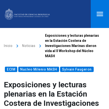
ACCESOS DIRECTOS
Exposiciones y lecturas plenarias
en la Estación Costera de
Biblioteca
launch
Donaciones
launch
keyboard_arrow_right
keyboard_arrow_right
Inicio
Noticias
Investigaciones Marinas dieron
vida al II Workshop del Núcleo
Mi portal UC
launch
Correo
launch
MASH
search
ECIM
Nucleo Milenio MASH
Sylvain Faugeron
Inicio
Exposiciones y lecturas
plenarias en la Estación
keyboard_arrow_down
Quiénes somos
Costera de Investigaciones
keyboard_arrow_down
Direcciones
Investigación