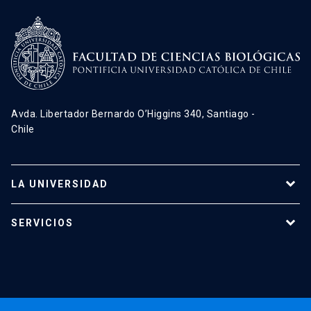
Avda. Libertador Bernardo O’Higgins 340, Santiago -
Chile
LA UNIVERSIDAD
Programas de estudio
SERVICIOS
Investigación
Red Salud UC
Extensión
Validación de Certificados
La Universidad
Pago de Matrículas
Código de Honor
Pago de Créditos
UC Transparente