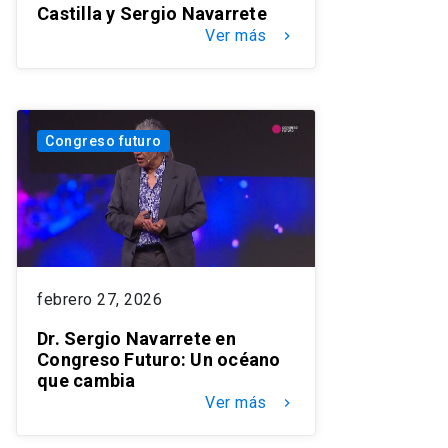
Castilla y Sergio Navarrete
Ver más
keyboard_arrow_right
Congreso futuro
febrero 27, 2026
Dr. Sergio Navarrete en
Congreso Futuro: Un océano
que cambia
Ver más
keyboard_arrow_right