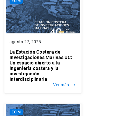
ECIM
agosto 27, 2025
La Estación Costera de
Investigaciones Marinas UC:
Un espacio abierto a la
ingeniería costera y la
investigación
interdisciplinaria
Ver más
keyboard_arrow_right
ECIM