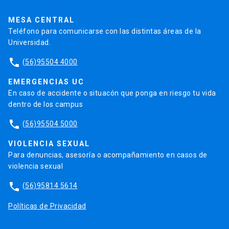
Trabaja en la UC
Admisión
MESA CENTRAL
Teléfono para comunicarse con las distintas áreas de la
Universidad.
phone
(56)95504 4000
EMERGENCIAS UC
En caso de accidente o situacón que ponga en riesgo tu vida
dentro de los campus
phone
(56)95504 5000
VIOLENCIA SEXUAL
Para denuncias, asesoría o acompañamiento en casos de
violencia sexual
phone
(56)95814 5614
Políticas de Privacidad