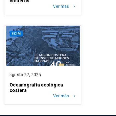
costeros
Ver más
keyboard_arrow_right
ECIM
agosto 27, 2025
Oceanografía ecológica
costera
Ver más
keyboard_arrow_right